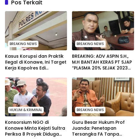
Pos Terkait
BREAKING NEWS
BREAKING NEWS
Kasus Korupsi dan Praktik
BREAKING: ADV ASPIN S.H.,
Ilegal di Konawe, Ini Target
M.H BANTAH KERAS PT SJAP
Kerja Kapolres Edi
“PLASMA 20% SEJAK 2023
Raharjono
TIDAK PERNAH SAMPAI KE
WARGA WAWOONE!
HUKUM & KRIMINAL
BREAKING NEWS
Konsorsium NGO di
Guru Besar Hukum Prof
Konawe Minta Kejati Sultra
Juanda: Penetapan
Periksa 8 Proyek Diduga
Tersangka FA Tanpa