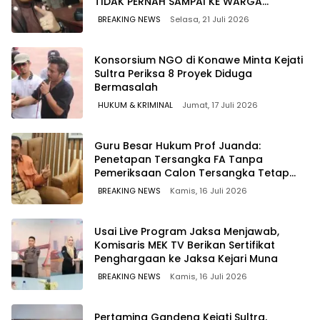
TIDAK PERNAH SAMPAI KE WARGA
WAWOONE!
BREAKING NEWS
Selasa, 21 Juli 2026
Konsorsium NGO di Konawe Minta Kejati
Sultra Periksa 8 Proyek Diduga
Bermasalah ‎
HUKUM & KRIMINAL
Jumat, 17 Juli 2026
Guru Besar Hukum Prof Juanda:
Penetapan Tersangka FA Tanpa
Pemeriksaan Calon Tersangka Tetap
Sah Secara Hukum
BREAKING NEWS
Kamis, 16 Juli 2026
Usai Live Program Jaksa Menjawab,
Komisaris MEK TV Berikan Sertifikat
Penghargaan ke Jaksa Kejari Muna
BREAKING NEWS
Kamis, 16 Juli 2026
Pertamina Gandeng Kejati Sultra,