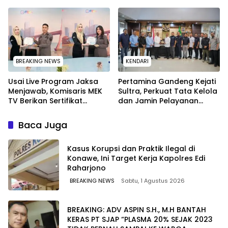
Bermasalah ‎
Pemeriksaan Calon
Tersangka Tetap Sah
Secara Hukum
BREAKING NEWS
KENDARI
Usai Live Program Jaksa
Pertamina Gandeng Kejati
Menjawab, Komisaris MEK
Sultra, Perkuat Tata Kelola
TV Berikan Sertifikat
dan Jamin Pelayanan
Penghargaan ke Jaksa
Energi untuk Masyarakat
Kejari Muna
Baca Juga
Kasus Korupsi dan Praktik Ilegal di
Konawe, Ini Target Kerja Kapolres Edi
Raharjono
BREAKING NEWS
Sabtu, 1 Agustus 2026
BREAKING: ADV ASPIN S.H., M.H BANTAH
KERAS PT SJAP “PLASMA 20% SEJAK 2023