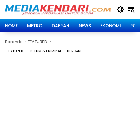
Langsung
ke
konten
HOME
METRO
DAERAH
NEWS
EKONOMI
POLI
Beranda
FEATURED
FEATURED
HUKUM & KRIMINAL
KENDARI