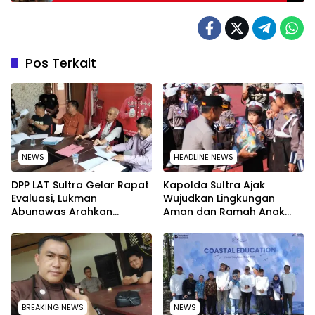
Pos Terkait
NEWS
HEADLINE NEWS
‎DPP LAT Sultra Gelar Rapat
Kapolda Sultra Ajak
Evaluasi, Lukman
Wujudkan Lingkungan
Abunawas Arahkan
Aman dan Ramah Anak
Pengurus Melakukan
pada Peringatan Hari Anak
Secara Rutin dan
Nasional 2026
Menyeluruh
BREAKING NEWS
NEWS