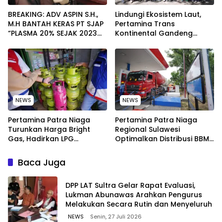
BREAKING: ADV ASPIN S.H.,
Lindungi Ekosistem Laut,
M.H BANTAH KERAS PT SJAP
Pertamina Trans
“PLASMA 20% SEJAK 2023
Kontinental Gandeng
TIDAK PERNAH SAMPAI KE
Elemen Masyarakat Jaga
WARGA WAWOONE!
Kebersihan Pantai di
Bitung, Sulawesi
NEWS
NEWS
Pertamina Patra Niaga
Pertamina Patra Niaga
Turunkan Harga Bright
Regional Sulawesi
Gas, Hadirkan LPG
Optimalkan Distribusi BBM
Berkualitas dengan Harga
untuk Jaga Kelancaran
Lebih Kompetitif
Pasokan Energi di Seluruh
Baca Juga
Wilayah Sulawesi
‎DPP LAT Sultra Gelar Rapat Evaluasi,
Lukman Abunawas Arahkan Pengurus
Melakukan Secara Rutin dan Menyeluruh
NEWS
Senin, 27 Juli 2026