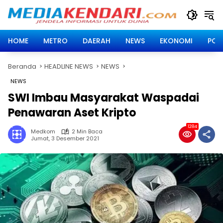
Langsung
ke
konten
HOME
METRO
DAERAH
NEWS
EKONOMI
POLI
Beranda
HEADLINE NEWS
NEWS
NEWS
SWI Imbau Masyarakat Waspadai
Penawaran Aset Kripto
1284
Medkom
2 Min Baca
Jumat, 3 Desember 2021