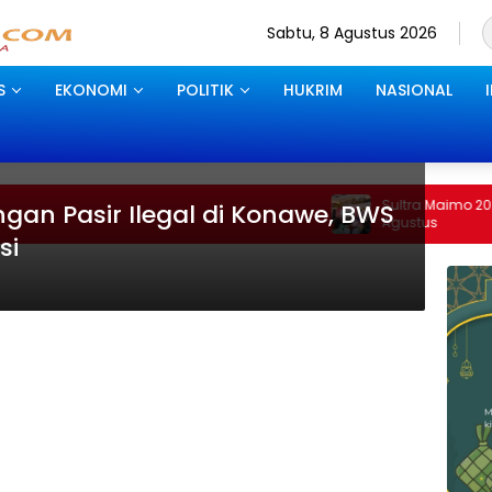
Sabtu, 8 Agustus 2026
S
EKONOMI
POLITIK
HUKRIM
NASIONAL
Sultra Maimo 2026 di Kendari Bera
an Pasir Ilegal di Konawe, BWS
Agustus
si