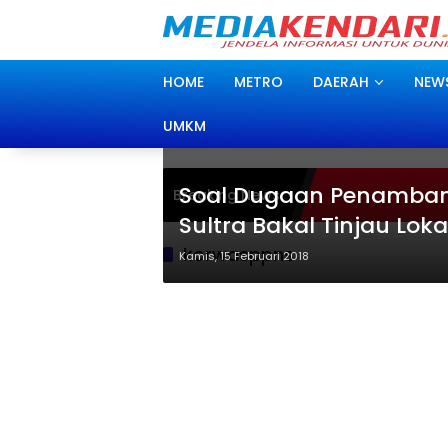
Langsung
ke
konten
HOME
METRO
DAERAH
NEW
UMKM
Soal Dugaan Penambang
Breaking News
Sultra Bakal Tinjau Loka
korwasppns
Kamis, 15 Februari 2018