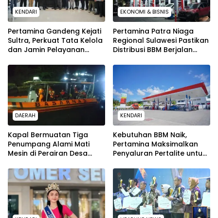
KENDARI
EKONOMI & BISNIS
Pertamina Gandeng Kejati
Pertamina Patra Niaga
Sultra, Perkuat Tata Kelola
Regional Sulawesi Pastikan
dan Jamin Pelayanan
Distribusi BBM Berjalan
Energi untuk Masyarakat
Aman dan Lancar di
Seluruh Wilayah Sulawesi
DAERAH
KENDARI
Kapal Bermuatan Tiga
Kebutuhan BBM Naik,
Penumpang Alami Mati
Pertamina Maksimalkan
Mesin di Perairan Desa
Penyaluran Pertalite untuk
Kokapi, Tim SAR Kendari
Warga Kota Kendari
Dikerahkan