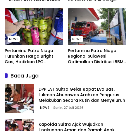
TIDAK PERNAH SAMPAI KE
Elemen Masyarakat Jaga
WARGA WAWOONE!
Kebersihan Pantai di
Bitung, Sulawesi
NEWS
NEWS
Pertamina Patra Niaga
Pertamina Patra Niaga
Turunkan Harga Bright
Regional Sulawesi
Gas, Hadirkan LPG
Optimalkan Distribusi BBM
Berkualitas dengan Harga
untuk Jaga Kelancaran
Lebih Kompetitif
Pasokan Energi di Seluruh
Baca Juga
Wilayah Sulawesi
‎DPP LAT Sultra Gelar Rapat Evaluasi,
Lukman Abunawas Arahkan Pengurus
Melakukan Secara Rutin dan Menyeluruh
NEWS
Senin, 27 Juli 2026
Kapolda Sultra Ajak Wujudkan
Lingkungan Aman dan Ramah Anak