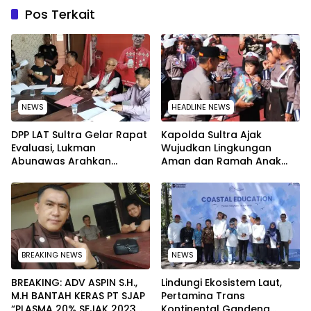
Pos Terkait
NEWS
HEADLINE NEWS
‎DPP LAT Sultra Gelar Rapat
Kapolda Sultra Ajak
Evaluasi, Lukman
Wujudkan Lingkungan
Abunawas Arahkan
Aman dan Ramah Anak
Pengurus Melakukan
pada Peringatan Hari Anak
Secara Rutin dan
Nasional 2026
Menyeluruh
BREAKING NEWS
NEWS
BREAKING: ADV ASPIN S.H.,
Lindungi Ekosistem Laut,
M.H BANTAH KERAS PT SJAP
Pertamina Trans
“PLASMA 20% SEJAK 2023
Kontinental Gandeng