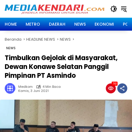
Langsung
ke
konten
HOME
METRO
DAERAH
NEWS
EKONOMI
POLI
Beranda
HEADLINE NEWS
NEWS
NEWS
Timbulkan Gejolak di Masyarakat,
Dewan Konawe Selatan Panggil
Pimpinan PT Asmindo
761
Medkom
4 Min Baca
Kamis, 3 Juni 2021