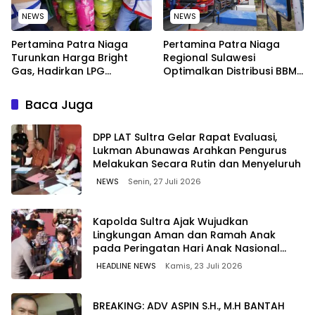
NEWS
NEWS
Pertamina Patra Niaga
Pertamina Patra Niaga
Turunkan Harga Bright
Regional Sulawesi
Gas, Hadirkan LPG
Optimalkan Distribusi BBM
Berkualitas dengan Harga
untuk Jaga Kelancaran
Lebih Kompetitif
Pasokan Energi di Seluruh
Baca Juga
Wilayah Sulawesi
‎DPP LAT Sultra Gelar Rapat Evaluasi,
Lukman Abunawas Arahkan Pengurus
Melakukan Secara Rutin dan Menyeluruh
NEWS
Senin, 27 Juli 2026
Kapolda Sultra Ajak Wujudkan
Lingkungan Aman dan Ramah Anak
pada Peringatan Hari Anak Nasional
2026
HEADLINE NEWS
Kamis, 23 Juli 2026
BREAKING: ADV ASPIN S.H., M.H BANTAH