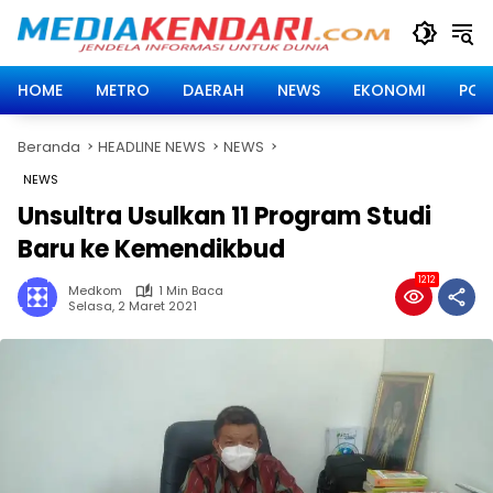
Langsung
ke
konten
HOME
METRO
DAERAH
NEWS
EKONOMI
POLI
Beranda
HEADLINE NEWS
NEWS
NEWS
Unsultra Usulkan 11 Program Studi
Baru ke Kemendikbud
1212
Medkom
1 Min Baca
Selasa, 2 Maret 2021