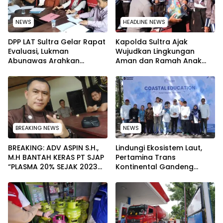
NEWS
HEADLINE NEWS
‎DPP LAT Sultra Gelar Rapat
Kapolda Sultra Ajak
Evaluasi, Lukman
Wujudkan Lingkungan
Abunawas Arahkan
Aman dan Ramah Anak
Pengurus Melakukan
pada Peringatan Hari Anak
Secara Rutin dan
Nasional 2026
Menyeluruh
BREAKING NEWS
NEWS
BREAKING: ADV ASPIN S.H.,
Lindungi Ekosistem Laut,
M.H BANTAH KERAS PT SJAP
Pertamina Trans
“PLASMA 20% SEJAK 2023
Kontinental Gandeng
TIDAK PERNAH SAMPAI KE
Elemen Masyarakat Jaga
WARGA WAWOONE!
Kebersihan Pantai di
Bitung, Sulawesi