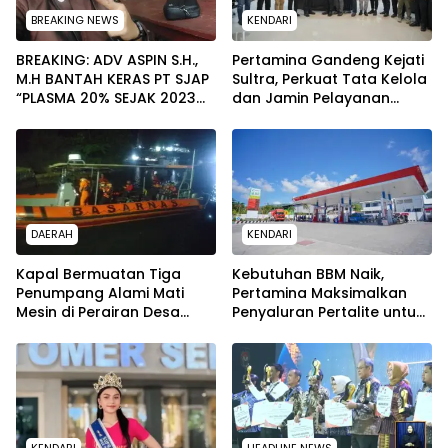
BREAKING NEWS
KENDARI
BREAKING: ADV ASPIN S.H.,
Pertamina Gandeng Kejati
M.H BANTAH KERAS PT SJAP
Sultra, Perkuat Tata Kelola
“PLASMA 20% SEJAK 2023
dan Jamin Pelayanan
TIDAK PERNAH SAMPAI KE
Energi untuk Masyarakat
WARGA WAWOONE!
DAERAH
KENDARI
Kapal Bermuatan Tiga
Kebutuhan BBM Naik,
Penumpang Alami Mati
Pertamina Maksimalkan
Mesin di Perairan Desa
Penyaluran Pertalite untuk
Kokapi, Tim SAR Kendari
Warga Kota Kendari
Dikerahkan
KENDARI
HEADLINE NEWS