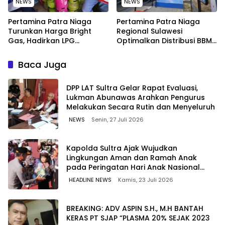
NEWS
NEWS
Pertamina Patra Niaga
Pertamina Patra Niaga
Turunkan Harga Bright
Regional Sulawesi
Gas, Hadirkan LPG
Optimalkan Distribusi BBM
Berkualitas dengan Harga
untuk Jaga Kelancaran
Lebih Kompetitif
Pasokan Energi di Seluruh
Baca Juga
Wilayah Sulawesi
‎DPP LAT Sultra Gelar Rapat Evaluasi,
Lukman Abunawas Arahkan Pengurus
Melakukan Secara Rutin dan Menyeluruh
NEWS
Senin, 27 Juli 2026
Kapolda Sultra Ajak Wujudkan
Lingkungan Aman dan Ramah Anak
pada Peringatan Hari Anak Nasional
2026
HEADLINE NEWS
Kamis, 23 Juli 2026
BREAKING: ADV ASPIN S.H., M.H BANTAH
KERAS PT SJAP “PLASMA 20% SEJAK 2023