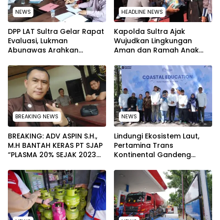
NEWS
HEADLINE NEWS
‎DPP LAT Sultra Gelar Rapat
Kapolda Sultra Ajak
Evaluasi, Lukman
Wujudkan Lingkungan
Abunawas Arahkan
Aman dan Ramah Anak
Pengurus Melakukan
pada Peringatan Hari Anak
Secara Rutin dan
Nasional 2026
Menyeluruh
BREAKING NEWS
NEWS
BREAKING: ADV ASPIN S.H.,
Lindungi Ekosistem Laut,
M.H BANTAH KERAS PT SJAP
Pertamina Trans
“PLASMA 20% SEJAK 2023
Kontinental Gandeng
TIDAK PERNAH SAMPAI KE
Elemen Masyarakat Jaga
WARGA WAWOONE!
Kebersihan Pantai di
Bitung, Sulawesi