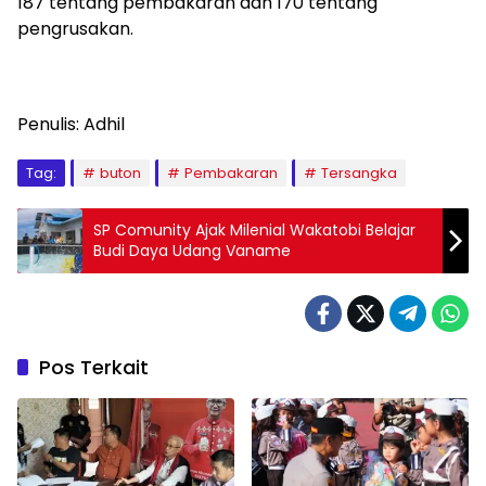
187 tentang pembakaran dan 170 tentang
pengrusakan.
Penulis: Adhil
Tag:
buton
Pembakaran
Tersangka
SP Comunity Ajak Milenial Wakatobi Belajar
Budi Daya Udang Vaname
Pos Terkait