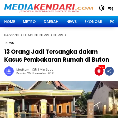
Langsung
ke
konten
HOME
METRO
DAERAH
NEWS
EKONOMI
POLI
Beranda
HEADLINE NEWS
NEWS
NEWS
13 Orang Jadi Tersangka dalam
Kasus Pembakaran Rumah di Buton
1087
Medkom
1 Min Baca
Kamis, 25 November 2021