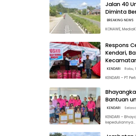
Jalan 40 U
Diminta Be
BREAKING NEWS
KONAWE, MediaKe
Respons Ce
Kendari, B
Kecamata
KENDARI
Rabu, 
KENDARI – PT Pe
Bhayangkar
Bantuan un
KENDARI
Selasa
KENDARI – Bhay
kepeduliannya…