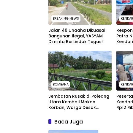
BREAKING NEWS
KENDAR
Jalan 40 Unaaha Dikuasai
Respon
Bangunan Ilegal, YASYAM
Patra N
Diminta Bertindak Tegas!
Kendari
Kemanu
9 Keca
BOMBANA
KENDAR
Jembatan Rusak di Poleang
Peserta
Utara Kembali Makan
Kendari
Korban, Warga Desak
Rp12 Ri
Perbaikan Permanen
Penyeli
Baca Juga