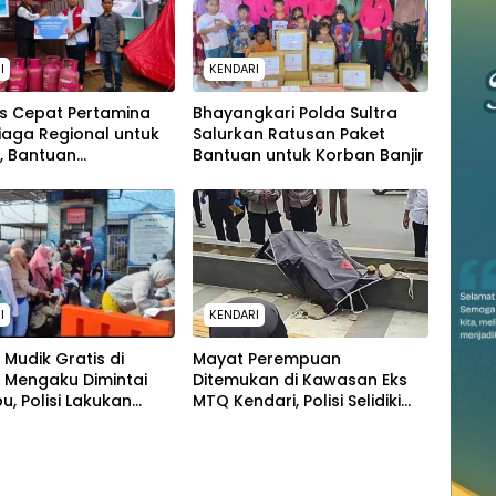
I
KENDARI
s Cepat Pertamina
Bhayangkari Polda Sultra
iaga Regional untuk
Salurkan Ratusan Paket
, Bantuan
Bantuan untuk Korban Banjir
siaan Disalurkan ke
matan
I
KENDARI
 Mudik Gratis di
Mayat Perempuan
 Mengaku Dimintai
Ditemukan di Kawasan Eks
bu, Polisi Lakukan
MTQ Kendari, Polisi Selidiki
dikan
Kasus