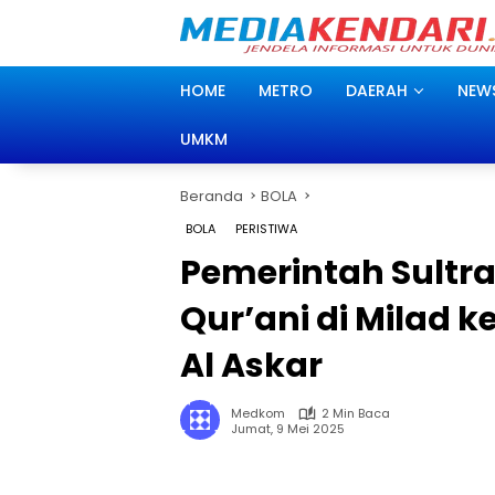
Langsung
ke
konten
HOME
METRO
DAERAH
NEW
UMKM
Beranda
BOLA
BOLA
PERISTIWA
Pemerintah Sultr
Qur’ani di Milad k
Al Askar
Medkom
2 Min Baca
Jumat, 9 Mei 2025