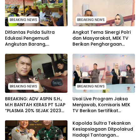
BREAKING NEWS
BREAKING NEWS
Ditlantas Polda Sultra
Angkat Tema Sinergi Polri
Edukasi Pengemudi
dan Masyarakat, MEK TV
Angkutan Barang,
Berikan Penghargaan
Tekankan Kelaikan
kepada Kapolda Sultra
Kendaraan Demi
melalui Kabid Humas
Keselamatan
BREAKING NEWS
BREAKING NEWS
BREAKING: ADV ASPIN S.H.,
Usai Live Program Jaksa
M.H BANTAH KERAS PT SJAP
Menjawab, Komisaris MEK
“PLASMA 20% SEJAK 2023
TV Berikan Sertifikat
TIDAK PERNAH SAMPAI KE
Penghargaan ke Jaksa
WARGA WAWOONE!
Kejari Muna
Kapolda Sultra Tekankan
Kesiapsiagaan Ditpolairud
Hadapi Tantangan