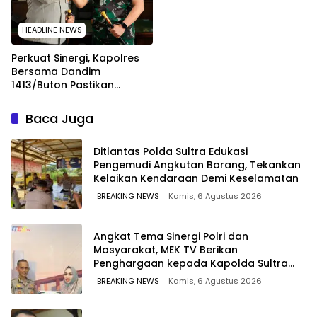
Perairan
HEADLINE NEWS
Perkuat Sinergi, Kapolres
Bersama Dandim
1413/Buton Pastikan
Solidaritas Institusi Tetap
Terjaga
Baca Juga
Ditlantas Polda Sultra Edukasi
Pengemudi Angkutan Barang, Tekankan
Kelaikan Kendaraan Demi Keselamatan
BREAKING NEWS
Kamis, 6 Agustus 2026
Angkat Tema Sinergi Polri dan
Masyarakat, MEK TV Berikan
Penghargaan kepada Kapolda Sultra
melalui Kabid Humas
BREAKING NEWS
Kamis, 6 Agustus 2026