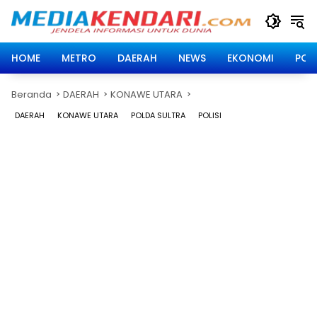
Langsung
ke
konten
HOME
METRO
DAERAH
NEWS
EKONOMI
POLI
Beranda
DAERAH
KONAWE UTARA
DAERAH
KONAWE UTARA
POLDA SULTRA
POLISI