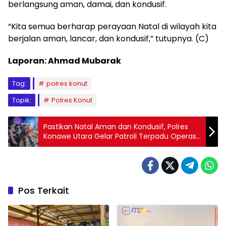
berlangsung aman, damai, dan kondusif.
“Kita semua berharap perayaan Natal di wilayah kita
berjalan aman, lancar, dan kondusif,” tutupnya. (C)
Laporan: Ahmad Mubarak
Tag:
polres konut
Topik:
Polres Konut
Pastikan Natal Aman dan Kondusif, Polres
Konawe Utara Gelar Patroli Terpadu Operasi
Lilin Anoa 2025
Pos Terkait