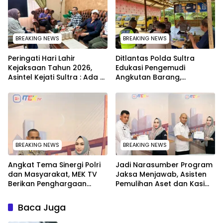
BREAKING NEWS
BREAKING NEWS
Peringati Hari Lahir
Ditlantas Polda Sultra
Kejaksaan Tahun 2026,
Edukasi Pengemudi
Asintel Kejati Sultra : Ada
Angkutan Barang,
Tauziah Ustad Das’ad Latif
Tekankan Kelaikan
sampai Adhyaksa Run
Kendaraan Demi
Keselamatan
BREAKING NEWS
BREAKING NEWS
Angkat Tema Sinergi Polri
Jadi Narasumber Program
dan Masyarakat, MEK TV
Jaksa Menjawab, Asisten
Berikan Penghargaan
Pemulihan Aset dan Kasi
kepada Kapolda Sultra
Penkum Kejati Sultra
melalui Kabid Humas
Terima Penghargaan dari
Baca Juga
Komisaris MEK TV