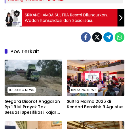
SRIKANDI AMBA SULTRA Resmi Diluncurkan,
Wadah Konsolidasi dan Sosialisasi
Kelembagaan di Sulawesi Tenggara
Pos Terkait
BREAKING NEWS
BREAKING NEWS
Gegara Disorot Anggaran
Sultra Maimo 2026 di
Rp 1,9 M, Proyek Tak
Kendari Berakhir 9 Agustus
Sesuasi Spesifikasi, Kajari
Konawe Minta Pekerjaan
Dihentikan Sementara