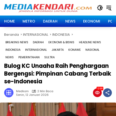
Langsung
ke
konten
HOME
METRO
DAERAH
NEWS
EKONOMI
POLI
Beranda
INTERNASIONAL
INDONESIA
BREAKING NEWS
DAERAH
EKONOMI & BISNIS
HEADLINE NEWS
INDONESIA
INTERNASIONAL
JAKARTA
KONAWE
NASIONAL
NEWS
PEMERINTAHAN
SULTRA
Bulog KC Unaaha Raih Penghargaan
Bergengsi: Pimpinan Cabang Terbaik
se-Indonesia
1298
Medkom
2 Min Baca
Senin, 12 Januari 2026