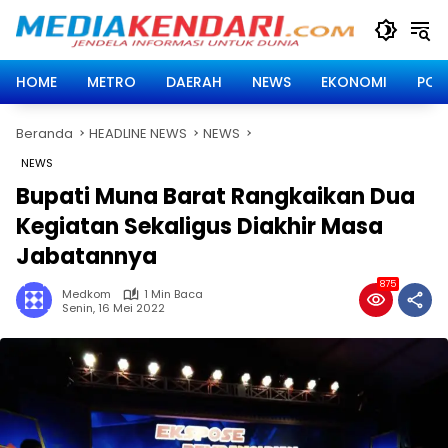
Langsung
ke
konten
HOME
METRO
DAERAH
NEWS
EKONOMI
POLI
Beranda
HEADLINE NEWS
NEWS
NEWS
Bupati Muna Barat Rangkaikan Dua
Kegiatan Sekaligus Diakhir Masa
Jabatannya
875
Medkom
1 Min Baca
Senin, 16 Mei 2022