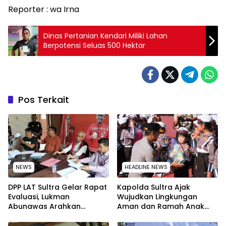
Reporter : wa Irna
Dinas Pertanian Kendari Miliki Lahan
Berpotensi Seluas 500 Hektar
Pos Terkait
NEWS
HEADLINE NEWS
‎DPP LAT Sultra Gelar Rapat
Kapolda Sultra Ajak
Evaluasi, Lukman
Wujudkan Lingkungan
Abunawas Arahkan
Aman dan Ramah Anak
Pengurus Melakukan
pada Peringatan Hari Anak
Secara Rutin dan
Nasional 2026