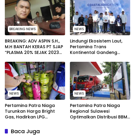
Menyeluruh
BREAKING NEWS
NEWS
BREAKING: ADV ASPIN S.H.,
Lindungi Ekosistem Laut,
M.H BANTAH KERAS PT SJAP
Pertamina Trans
“PLASMA 20% SEJAK 2023
Kontinental Gandeng
TIDAK PERNAH SAMPAI KE
Elemen Masyarakat Jaga
WARGA WAWOONE!
Kebersihan Pantai di
Bitung, Sulawesi
NEWS
NEWS
Pertamina Patra Niaga
Pertamina Patra Niaga
Turunkan Harga Bright
Regional Sulawesi
Gas, Hadirkan LPG
Optimalkan Distribusi BBM
Berkualitas dengan Harga
untuk Jaga Kelancaran
Lebih Kompetitif
Pasokan Energi di Seluruh
Baca Juga
Wilayah Sulawesi