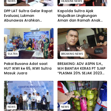
NEWS
HEADLINE NEWS
‎DPP LAT Sultra Gelar Rapat
Kapolda Sultra Ajak
Evaluasi, Lukman
Wujudkan Lingkungan
Abunawas Arahkan
Aman dan Ramah Anak
Pengurus Melakukan
pada Peringatan Hari Anak
Secara Rutin dan
Nasional 2026
Menyeluruh
SULTRA
BREAKING NEWS
Pakai Busana Adat saat
BREAKING: ADV ASPIN S.H.,
HUT IKWI ke 65, IKWI Sultra
M.H BANTAH KERAS PT SJAP
Masuk Juara
“PLASMA 20% SEJAK 2023
TIDAK PERNAH SAMPAI KE
WARGA WAWOONE!
NEWS
NEWS