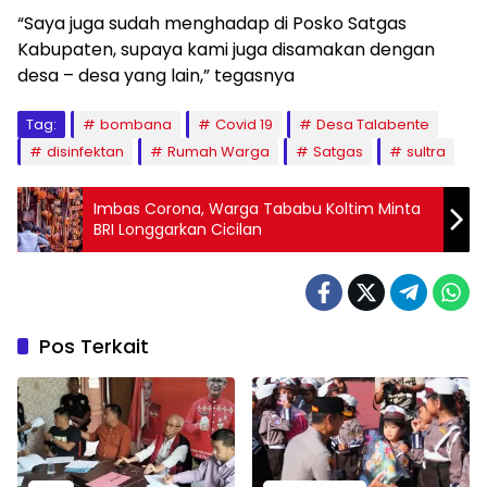
“Saya juga sudah menghadap di Posko Satgas
Kabupaten, supaya kami juga disamakan dengan
desa – desa yang lain,” tegasnya
Tag:
bombana
Covid 19
Desa Talabente
disinfektan
Rumah Warga
Satgas
sultra
Imbas Corona, Warga Tababu Koltim Minta
BRI Longgarkan Cicilan
Pos Terkait