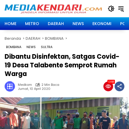
Langsung
ke
konten
HOME
METRO
DAERAH
NEWS
EKONOMI
POLI
Beranda
DAERAH
BOMBANA
BOMBANA
NEWS
SULTRA
Dibantu Disinfektan, Satgas Covid-
19 Desa Talabente Semprot Rumah
Warga
1368
Medkom
2 Min Baca
Jumat, 10 April 2020