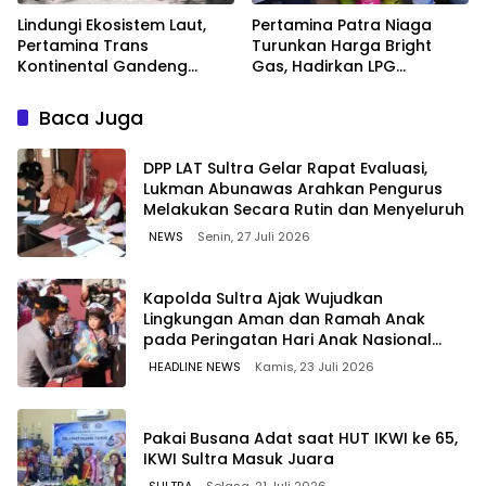
Lindungi Ekosistem Laut,
Pertamina Patra Niaga
Pertamina Trans
Turunkan Harga Bright
Kontinental Gandeng
Gas, Hadirkan LPG
Elemen Masyarakat Jaga
Berkualitas dengan Harga
Kebersihan Pantai di
Lebih Kompetitif
Baca Juga
Bitung, Sulawesi
‎DPP LAT Sultra Gelar Rapat Evaluasi,
Lukman Abunawas Arahkan Pengurus
Melakukan Secara Rutin dan Menyeluruh
NEWS
Senin, 27 Juli 2026
Kapolda Sultra Ajak Wujudkan
Lingkungan Aman dan Ramah Anak
pada Peringatan Hari Anak Nasional
2026
HEADLINE NEWS
Kamis, 23 Juli 2026
Pakai Busana Adat saat HUT IKWI ke 65,
IKWI Sultra Masuk Juara