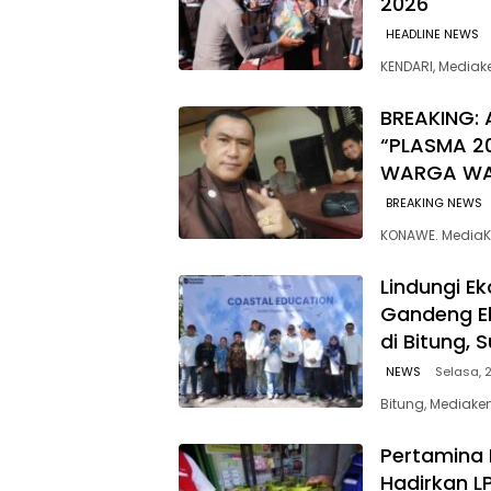
2026
HEADLINE NEWS
KENDARI, Media
BREAKING: 
“PLASMA 2
WARGA W
BREAKING NEWS
KONAWE. MediaK
Lindungi E
Gandeng E
di Bitung, 
NEWS
Selasa, 2
Bitung, Mediaken
Pertamina 
Hadirkan L