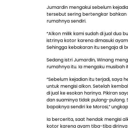
Jumardin mengakui sebelum kejadian i
tersebut sering bertengkar bahka
rumahnya sendiri.
“Alkon milik kami sudah di jual dua 
istrinya kotor karena dimasuki ayam
Sehingga kebakaran itu sengaja di bu
Sedang istri Jumardin, Winang men
rumahnya itu. Ia mengaku musibah it
“Sebelum kejadian itu terjadi, saya
untuk mengisi alkon. Setelah kemb
di jual ke esokan harinya. Pikiran 
dan suaminya tidak pulang-pulang.
bapaknya sendiri ke Morosi,” ungka
Ia bercerita, saat hendak mengisi 
kotor karena ayam tiba-tiba diriny