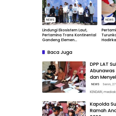
NEWS
NEWS
Lindungi Ekosistem Laut,
Pertami
Pertamina Trans Kontinental
Turunka
Gandeng Elemen
Hadirka
Masyarakat Jaga
dengan
Kebersihan Pantai di Bitung,
Kompeti
Baca Juga
Sulawesi
‎DPP LAT Su
Abunawas 
dan Menye
NEWS
Senin, 27
KENDARI, mediak
Kapolda Su
Ramah Anak