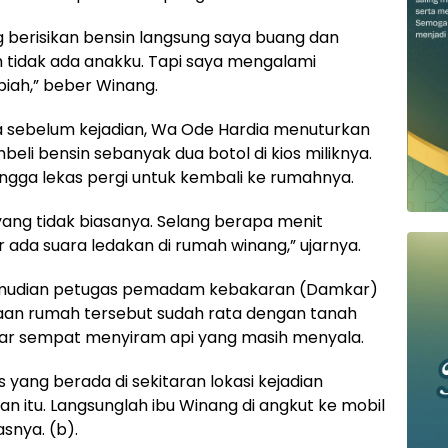
g berisikan bensin langsung saya buang dan
am tidak ada anakku. Tapi saya mengalami
piah,” beber Winang.
ta sebelum kejadian, Wa Ode Hardia menuturkan
li bensin sebanyak dua botol di kios miliknya.
ngga lekas pergi untuk kembali ke rumahnya.
ang tidak biasanya. Selang berapa menit
ada suara ledakan di rumah winang,” ujarnya.
mudian petugas pemadam kebakaran (Damkar)
daan rumah tersebut sudah rata dengan tanah
mkar sempat menyiram api yang masih menyala.
ang berada di sekitaran lokasi kejadian
n itu. Langsunglah ibu Winang di angkut ke mobil
asnya. (b).