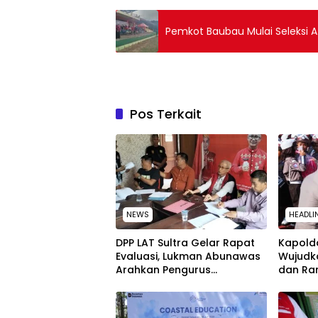
Pemkot Baubau Mulai Seleksi At
Pos Terkait
NEWS
HEADLI
‎DPP LAT Sultra Gelar Rapat
Kapolda
Evaluasi, Lukman Abunawas
Wujudk
Arahkan Pengurus
dan Ra
Melakukan Secara Rutin dan
Peringa
Menyeluruh
Nasion