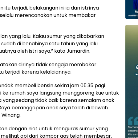
tu terjadi, belakangan ini ia dan istrinya
n selalu merencanakan untuk membakar
bulan yang lalu. Kalau sumur yang dikabarkan
 sudah di benahinya satu tahun yang lalu.
atnya oleh istri saya,” kata Jumardin.
gatakan dirinya tidak sengaja membakar
u terjadi karena kelalaiannya.
 hendak membeli bensin sekira jam 05.35 pagi
ali ke rumah saya langsung menggoreng kue untuk
saya yang sedang tidak baik karena semalam anak
 Saya beranggapan anak saya telah di bawah
p Winang.
alkon dengan niat untuk menguras sumur yang
a melihat api dari kompor gas telah membesar.