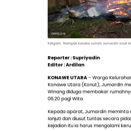
Ketgam : Nampak kondisi rumah Jumardin saat te
Reporter : Supriyadin
Editor : Ardilan
KONAWE UTARA
– Warga Keluraha
Konawe Utara (Konut), Jumardin mela
Winang diduga membakar rumahnya se
06.20 pagi Wita.
Kepada aparat, Jumardin meminta a
lanjuti dan diusut tuntas secara pi
kejadian itu ia harus mengalami kerug