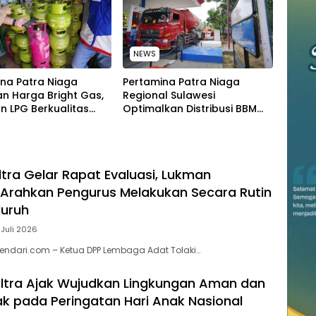
NEWS
na Patra Niaga
Pertamina Patra Niaga
n Harga Bright Gas,
Regional Sulawesi
n LPG Berkualitas
Optimalkan Distribusi BBM
 Harga Lebih
untuk Jaga Kelancaran
tif
Pasokan Energi di Seluruh
Wilayah Sulawesi
ltra Gelar Rapat Evaluasi, Lukman
Arahkan Pengurus Melakukan Secara Rutin
luruh
 Juli 2026
endari.com – Ketua DPP Lembaga Adat Tolaki…
ltra Ajak Wujudkan Lingkungan Aman dan
 pada Peringatan Hari Anak Nasional