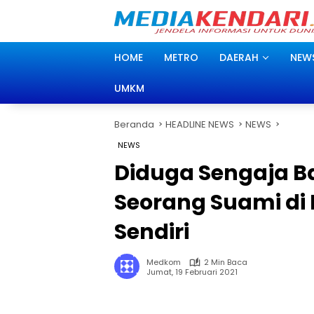
Langsung
ke
konten
HOME
METRO
DAERAH
NEW
UMKM
Beranda
HEADLINE NEWS
NEWS
NEWS
Diduga Sengaja B
Seorang Suami di 
Sendiri
Medkom
2 Min Baca
Jumat, 19 Februari 2021