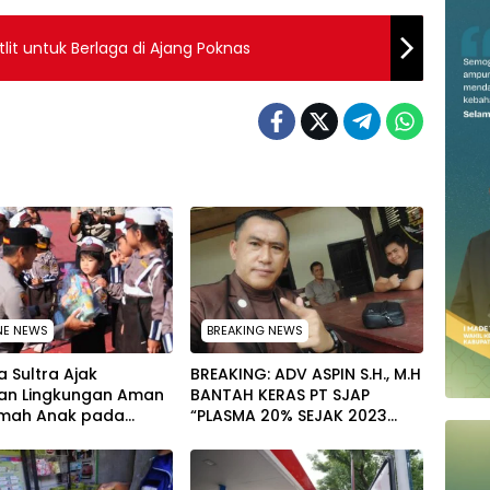
lit untuk Berlaga di Ajang Poknas
NE NEWS
BREAKING NEWS
 Sultra Ajak
BREAKING: ADV ASPIN S.H., M.H
an Lingkungan Aman
BANTAH KERAS PT SJAP
mah Anak pada
“PLASMA 20% SEJAK 2023
tan Hari Anak
TIDAK PERNAH SAMPAI KE
al 2026
WARGA WAWOONE!