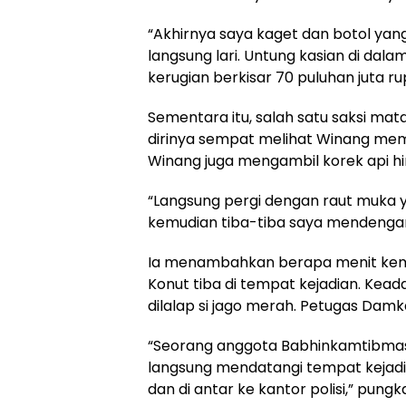
“Akhirnya saya kaget dan botol yan
langsung lari. Untung kasian di dal
kerugian berkisar 70 puluhan juta ru
Sementara itu, salah satu saksi ma
dirinya sempat melihat Winang membe
Winang juga mengambil korek api hi
“Langsung pergi dengan raut muka y
kemudian tiba-tiba saya mendengar 
Ia menambahkan berapa menit ke
Konut tiba di tempat kejadian. Kea
dilalap si jago merah. Petugas Da
“Seorang anggota Babhinkamtibmas y
langsung mendatangi tempat kejadia
dan di antar ke kantor polisi,” pungk