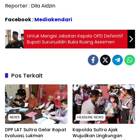
Reporter : Dila Aidzin
Facebook :
Mediakendari
Untuk Mengisi Jabatan Kepala OPD Defenitif
Bupati Surunuddin Buka Ruang Asesmen
Pos Terkait
NEWS
HEADLINE NEWS
‎DPP LAT Sultra Gelar Rapat
Kapolda Sultra Ajak
Evaluasi, Lukman
Wujudkan Lingkungan