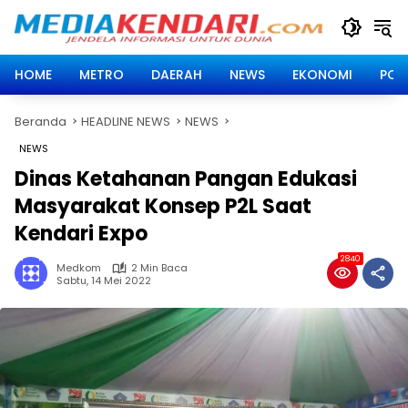
Langsung
ke
konten
HOME
METRO
DAERAH
NEWS
EKONOMI
POLI
Beranda
HEADLINE NEWS
NEWS
NEWS
Dinas Ketahanan Pangan Edukasi
Masyarakat Konsep P2L Saat
Kendari Expo
2840
Medkom
2 Min Baca
Sabtu, 14 Mei 2022