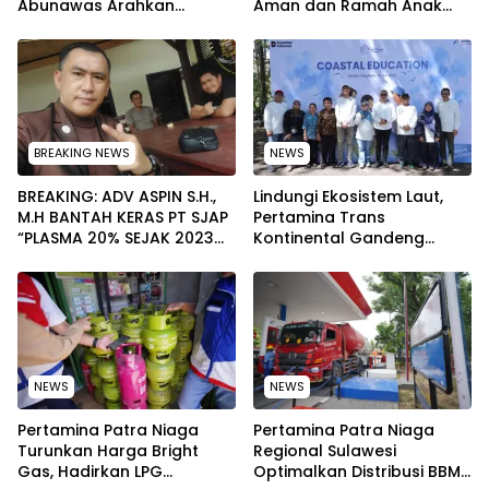
Abunawas Arahkan
Aman dan Ramah Anak
Pengurus Melakukan
pada Peringatan Hari Anak
Secara Rutin dan
Nasional 2026
Menyeluruh
BREAKING NEWS
NEWS
BREAKING: ADV ASPIN S.H.,
Lindungi Ekosistem Laut,
M.H BANTAH KERAS PT SJAP
Pertamina Trans
“PLASMA 20% SEJAK 2023
Kontinental Gandeng
TIDAK PERNAH SAMPAI KE
Elemen Masyarakat Jaga
WARGA WAWOONE!
Kebersihan Pantai di
Bitung, Sulawesi
NEWS
NEWS
Pertamina Patra Niaga
Pertamina Patra Niaga
Turunkan Harga Bright
Regional Sulawesi
Gas, Hadirkan LPG
Optimalkan Distribusi BBM