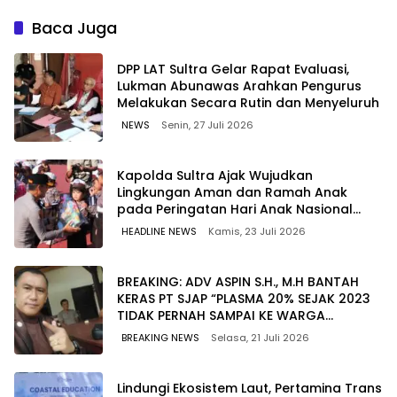
Berkualitas dengan Harga
untuk Jaga Kelancaran
Lebih Kompetitif
Pasokan Energi di Seluruh
Baca Juga
Wilayah Sulawesi
‎DPP LAT Sultra Gelar Rapat Evaluasi,
Lukman Abunawas Arahkan Pengurus
Melakukan Secara Rutin dan Menyeluruh
NEWS
Senin, 27 Juli 2026
Kapolda Sultra Ajak Wujudkan
Lingkungan Aman dan Ramah Anak
pada Peringatan Hari Anak Nasional
2026
HEADLINE NEWS
Kamis, 23 Juli 2026
BREAKING: ADV ASPIN S.H., M.H BANTAH
KERAS PT SJAP “PLASMA 20% SEJAK 2023
TIDAK PERNAH SAMPAI KE WARGA
WAWOONE!
BREAKING NEWS
Selasa, 21 Juli 2026
Lindungi Ekosistem Laut, Pertamina Trans