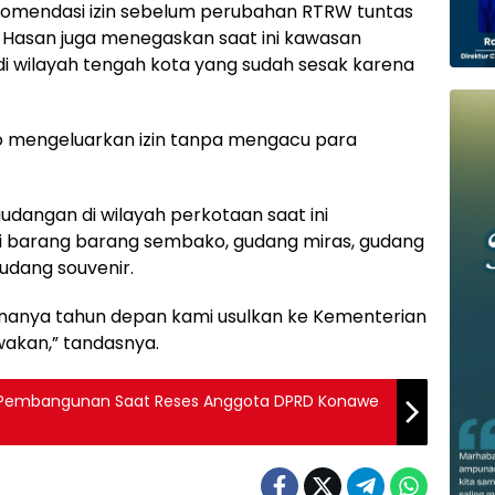
komendasi izin sebelum perubahan RTRW tuntas
li Hasan juga menegaskan saat ini kawasan
i wilayah tengah kota yang sudah sesak karena
ko mengeluarkan izin tanpa mengacu para
udangan di wilayah perkotaan saat ini
i barang barang sembako, gudang miras, gudang
gudang souvenir.
cananya tahun depan kami usulkan ke Kementerian
wakan,” tandasnya.
h Pembangunan Saat Reses Anggota DPRD Konawe