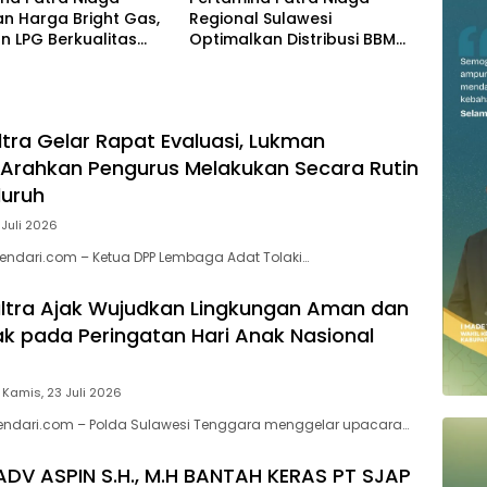
n Harga Bright Gas,
Regional Sulawesi
n LPG Berkualitas
Optimalkan Distribusi BBM
 Harga Lebih
untuk Jaga Kelancaran
tif
Pasokan Energi di Seluruh
Wilayah Sulawesi
ltra Gelar Rapat Evaluasi, Lukman
Arahkan Pengurus Melakukan Secara Rutin
luruh
 Juli 2026
endari.com – Ketua DPP Lembaga Adat Tolaki…
ltra Ajak Wujudkan Lingkungan Aman dan
 pada Peringatan Hari Anak Nasional
Kamis, 23 Juli 2026
kendari.com – Polda Sulawesi Tenggara menggelar upacara…
ADV ASPIN S.H., M.H BANTAH KERAS PT SJAP