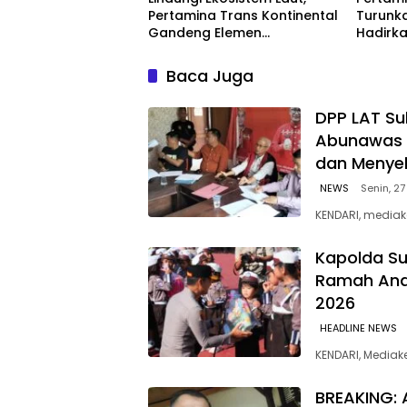
Pertamina Trans Kontinental
Turunka
Gandeng Elemen
Hadirka
Masyarakat Jaga
dengan
Kebersihan Pantai di Bitung,
Kompeti
Baca Juga
Sulawesi
‎DPP LAT Su
Abunawas 
dan Menye
NEWS
Senin, 27
KENDARI, mediak
Kapolda Su
Ramah Anak
2026
HEADLINE NEWS
KENDARI, Media
BREAKING: 