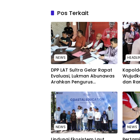
Pos Terkait
NEWS
HEADLI
‎DPP LAT Sultra Gelar Rapat
Kapolda
Evaluasi, Lukman Abunawas
Wujudk
Arahkan Pengurus
dan Ra
Melakukan Secara Rutin dan
Peringa
Menyeluruh
Nasion
NEWS
NEWS
Lindungi Ekosistem Laut,
Pertami