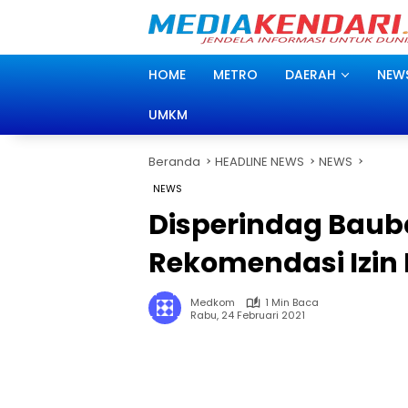
Langsung
ke
konten
HOME
METRO
DAERAH
NEW
UMKM
Beranda
HEADLINE NEWS
NEWS
NEWS
Disperindag Bau
Rekomendasi Izin
Medkom
1 Min Baca
Rabu, 24 Februari 2021