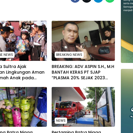
NE NEWS
BREAKING NEWS
 Sultra Ajak
BREAKING: ADV ASPIN S.H., M.H
an Lingkungan Aman
BANTAH KERAS PT SJAP
mah Anak pada
“PLASMA 20% SEJAK 2023
tan Hari Anak
TIDAK PERNAH SAMPAI KE
al 2026
WARGA WAWOONE!
NEWS
na Patra Niaga
Pertamina Patra Niaga