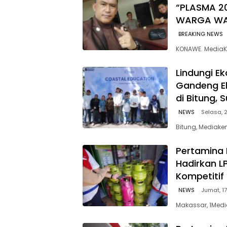
“PLASMA 2
WARGA W
BREAKING NEWS
KONAWE. MediaK
Lindungi E
Gandeng E
di Bitung, 
NEWS
Selasa, 2
Bitung, Mediaken
Pertamina 
Hadirkan L
Kompetitif
NEWS
Jumat, 17
Makassar, 1Medi