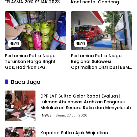
“PLASMA 20% SEJAK 2023
Kontinental Gandeng
TIDAK PERNAH SAMPAI KE
Elemen Masyarakat Jaga
WARGA WAWOONE!
Kebersihan Pantai di
Bitung, Sulawesi
NEWS
NEWS
Pertamina Patra Niaga
Pertamina Patra Niaga
Turunkan Harga Bright
Regional Sulawesi
Gas, Hadirkan LPG
Optimalkan Distribusi BBM
Berkualitas dengan Harga
untuk Jaga Kelancaran
Lebih Kompetitif
Pasokan Energi di Seluruh
Baca Juga
Wilayah Sulawesi
‎DPP LAT Sultra Gelar Rapat Evaluasi,
Lukman Abunawas Arahkan Pengurus
Melakukan Secara Rutin dan Menyeluruh
NEWS
Senin, 27 Juli 2026
Kapolda Sultra Ajak Wujudkan