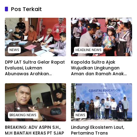
Pos Terkait
NEWS
HEADLINE NEWS
‎DPP LAT Sultra Gelar Rapat
Kapolda Sultra Ajak
Evaluasi, Lukman
Wujudkan Lingkungan
Abunawas Arahkan
Aman dan Ramah Anak
Pengurus Melakukan
pada Peringatan Hari Anak
Secara Rutin dan
Nasional 2026
Menyeluruh
BREAKING NEWS
NEWS
BREAKING: ADV ASPIN S.H.,
Lindungi Ekosistem Laut,
M.H BANTAH KERAS PT SJAP
Pertamina Trans