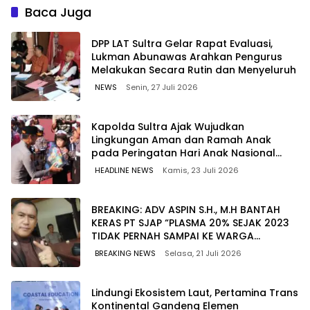
Lebih Kompetitif
Pasokan Energi di Seluruh
Baca Juga
Wilayah Sulawesi
‎DPP LAT Sultra Gelar Rapat Evaluasi,
Lukman Abunawas Arahkan Pengurus
Melakukan Secara Rutin dan Menyeluruh
NEWS
Senin, 27 Juli 2026
Kapolda Sultra Ajak Wujudkan
Lingkungan Aman dan Ramah Anak
pada Peringatan Hari Anak Nasional
2026
HEADLINE NEWS
Kamis, 23 Juli 2026
BREAKING: ADV ASPIN S.H., M.H BANTAH
KERAS PT SJAP “PLASMA 20% SEJAK 2023
TIDAK PERNAH SAMPAI KE WARGA
WAWOONE!
BREAKING NEWS
Selasa, 21 Juli 2026
Lindungi Ekosistem Laut, Pertamina Trans
Kontinental Gandeng Elemen