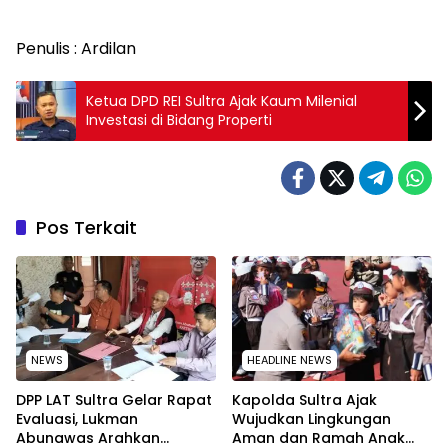
Penulis : Ardilan
Ketua DPD REI Sultra Ajak Kaum Milenial
Investasi di Bidang Properti
Pos Terkait
NEWS
HEADLINE NEWS
‎DPP LAT Sultra Gelar Rapat
Kapolda Sultra Ajak
Evaluasi, Lukman
Wujudkan Lingkungan
Abunawas Arahkan
Aman dan Ramah Anak