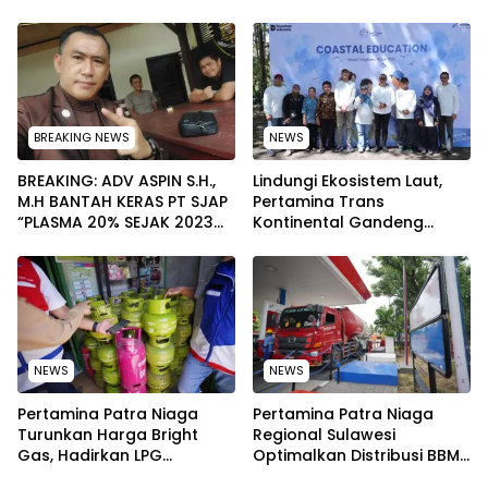
Pengurus Melakukan
pada Peringatan Hari Anak
Secara Rutin dan
Nasional 2026
Menyeluruh
BREAKING NEWS
NEWS
BREAKING: ADV ASPIN S.H.,
Lindungi Ekosistem Laut,
M.H BANTAH KERAS PT SJAP
Pertamina Trans
“PLASMA 20% SEJAK 2023
Kontinental Gandeng
TIDAK PERNAH SAMPAI KE
Elemen Masyarakat Jaga
WARGA WAWOONE!
Kebersihan Pantai di
Bitung, Sulawesi
NEWS
NEWS
Pertamina Patra Niaga
Pertamina Patra Niaga
Turunkan Harga Bright
Regional Sulawesi
Gas, Hadirkan LPG
Optimalkan Distribusi BBM
Berkualitas dengan Harga
untuk Jaga Kelancaran