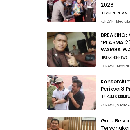
2026
HEADLINE NEWS
KENDARI, Media
BREAKING: 
“PLASMA 2
WARGA W
BREAKING NEWS
KONAWE. MediaK
Konsorsium
Periksa 8 
HUKUM & KRIMIN
‎KONAWE, Media
Guru Besar
Tersangka