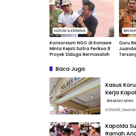
HUKUM & KRIMINAL
BREAKI
Konsorsium NGO di Konawe
Guru B
Minta Kejati Sultra Periksa 8
Juanda
Proyek Diduga Bermasalah ‎
Tersan
Pemeri
Tersan
Baca Juga
Secara
Kasus Korup
Kerja Kapo
BREAKING NEWS
KONAWE, Mediake
Kapolda Su
Ramah Anak