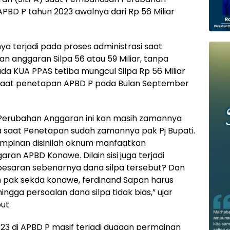
BD P tahun 2023 awalnya dari Rp 56 Miliar
 terjadi pada proses administrasi saat
anggaran Silpa 56 atau 59 Miliar, tanpa
 KUA PPAS tetiba mungcul Silpa Rp 56 Miliar
 saat penetapan APBD P pada Bulan September
erubahan Anggaran ini kan masih zamannya
 saat Penetapan sudah zamannya pak Pj Bupati.
impinan disinilah oknum manfaatkan
n APBD Konawe. Dilain sisi juga terjadi
besaran sebenarnya dana silpa tersebut? Dan
ah pak sekda konawe, ferdinand Sapan harus
ngga persoalan dana silpa tidak bias,” ujar
ut.
023 di APBD P masif terjadi dugaan permainan