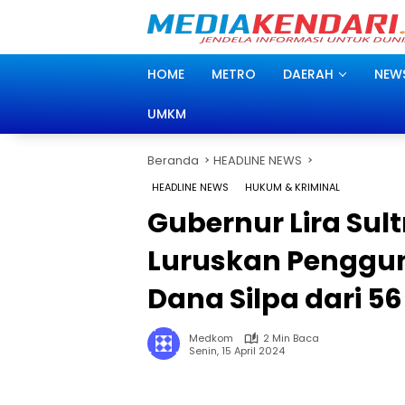
Langsung
ke
konten
HOME
METRO
DAERAH
NEW
UMKM
Beranda
HEADLINE NEWS
HEADLINE NEWS
HUKUM & KRIMINAL
Gubernur Lira Sul
Luruskan Penggu
Dana Silpa dari 5
Medkom
2 Min Baca
Senin, 15 April 2024