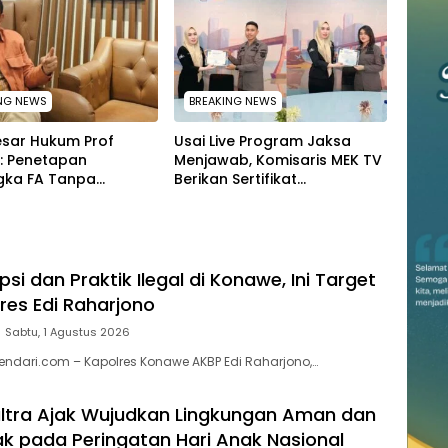
NG NEWS
BREAKING NEWS
esar Hukum Prof
Usai Live Program Jaksa
: Penetapan
Menjawab, Komisaris MEK TV
gka FA Tanpa
Berikan Sertifikat
ksaan Calon
Penghargaan ke Jaksa Kejari
gka Tetap Sah
Muna
 Hukum
si dan Praktik Ilegal di Konawe, Ini Target
lres Edi Raharjono
Sabtu, 1 Agustus 2026
ndari.com – Kapolres Konawe AKBP Edi Raharjono,…
ltra Ajak Wujudkan Lingkungan Aman dan
 pada Peringatan Hari Anak Nasional