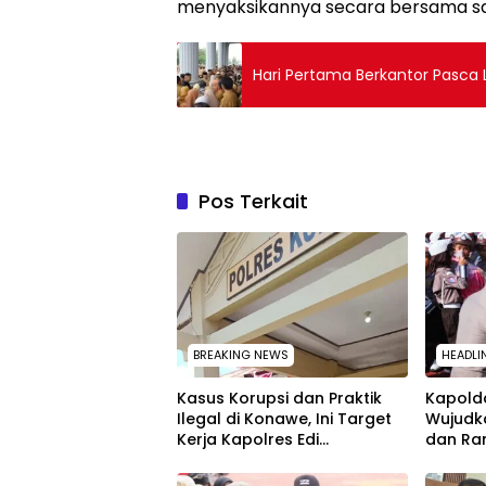
menyaksikannya secara bersama sa
Hari Pertama Berkantor Pasca Lib
Pos Terkait
BREAKING NEWS
HEADLI
Kasus Korupsi dan Praktik
Kapolda
Ilegal di Konawe, Ini Target
Wujudk
Kerja Kapolres Edi
dan Ra
Raharjono
Peringa
Nasion