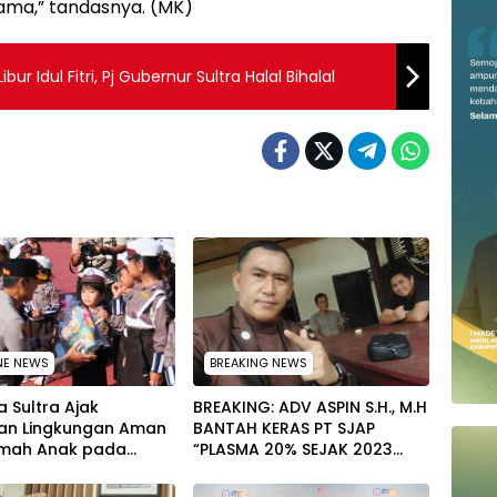
ma,” tandasnya. (MK)
ur Idul Fitri, Pj Gubernur Sultra Halal Bihalal
NE NEWS
BREAKING NEWS
 Sultra Ajak
BREAKING: ADV ASPIN S.H., M.H
an Lingkungan Aman
BANTAH KERAS PT SJAP
mah Anak pada
“PLASMA 20% SEJAK 2023
tan Hari Anak
TIDAK PERNAH SAMPAI KE
al 2026
WARGA WAWOONE!