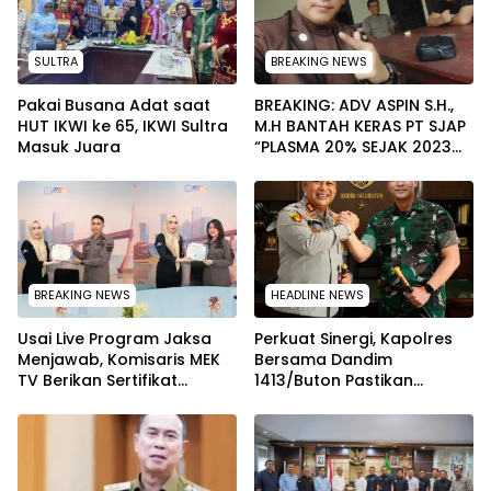
SULTRA
BREAKING NEWS
Pakai Busana Adat saat
BREAKING: ADV ASPIN S.H.,
HUT IKWI ke 65, IKWI Sultra
M.H BANTAH KERAS PT SJAP
Masuk Juara
“PLASMA 20% SEJAK 2023
TIDAK PERNAH SAMPAI KE
WARGA WAWOONE!
BREAKING NEWS
HEADLINE NEWS
Usai Live Program Jaksa
Perkuat Sinergi, Kapolres
Menjawab, Komisaris MEK
Bersama Dandim
TV Berikan Sertifikat
1413/Buton Pastikan
Penghargaan ke Jaksa
Solidaritas Institusi Tetap
Kejari Muna
Terjaga