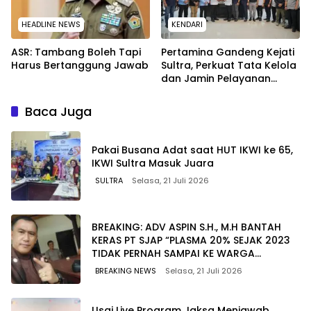
HEADLINE NEWS
KENDARI
ASR: Tambang Boleh Tapi
Pertamina Gandeng Kejati
Harus Bertanggung Jawab
Sultra, Perkuat Tata Kelola
dan Jamin Pelayanan
Energi untuk Masyarakat
Baca Juga
Pakai Busana Adat saat HUT IKWI ke 65,
IKWI Sultra Masuk Juara
SULTRA
Selasa, 21 Juli 2026
BREAKING: ADV ASPIN S.H., M.H BANTAH
KERAS PT SJAP “PLASMA 20% SEJAK 2023
TIDAK PERNAH SAMPAI KE WARGA
WAWOONE!
BREAKING NEWS
Selasa, 21 Juli 2026
Usai Live Program Jaksa Menjawab,