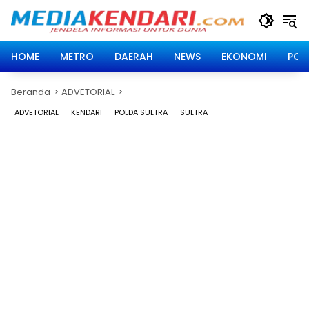
Langsung
ke
konten
HOME
METRO
DAERAH
NEWS
EKONOMI
POLI
Beranda
ADVETORIAL
ADVETORIAL
KENDARI
POLDA SULTRA
SULTRA