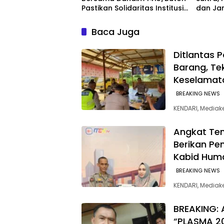
Pastikan Solidaritas Institusi
dan Jam
Tetap Terjaga
untuk 
Baca Juga
Ditlantas 
Barang, Te
Keselamat
BREAKING NEWS
KENDARI, Mediake
Angkat Tem
Berikan Pe
Kabid Hum
BREAKING NEWS
KENDARI, Mediak
BREAKING: 
“PLASMA 2