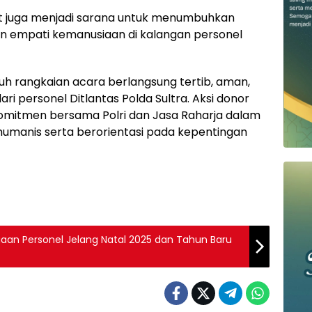
t juga menjadi sarana untuk menumbuhkan
dan empati kemanusiaan di kalangan personel
uh rangkaian acara berlangsung tertib, aman,
ari personel Ditlantas Polda Sultra. Aksi donor
komitmen bersama Polri dan Jasa Raharja dalam
umanis serta berorientasi pada kepentingan
agaan Personel Jelang Natal 2025 dan Tahun Baru