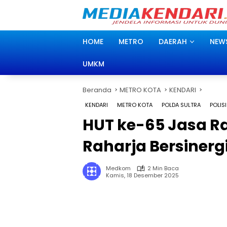
Langsung
ke
konten
HOME
METRO
DAERAH
NEW
UMKM
Beranda
METRO KOTA
KENDARI
KENDARI
METRO KOTA
POLDA SULTRA
POLISI
HUT ke-65 Jasa Ra
Raharja Bersinerg
Medkom
2 Min Baca
Kamis, 18 Desember 2025