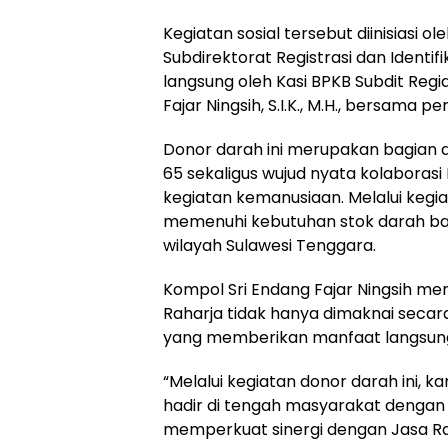
Kegiatan sosial tersebut diinisiasi o
Subdirektorat Registrasi dan Identif
langsung oleh Kasi BPKB Subdit Regi
Fajar Ningsih, S.I.K., M.H., bersama pe
Donor darah ini merupakan bagian d
65 sekaligus wujud nyata kolaboras
kegiatan kemanusiaan. Melalui keg
memenuhi kebutuhan stok darah ba
wilayah Sulawesi Tenggara.
Kompol Sri Endang Fajar Ningsih me
Raharja tidak hanya dimaknai secara 
yang memberikan manfaat langsung
“Melalui kegiatan donor darah ini, 
hadir di tengah masyarakat dengan 
memperkuat sinergi dengan Jasa Rah