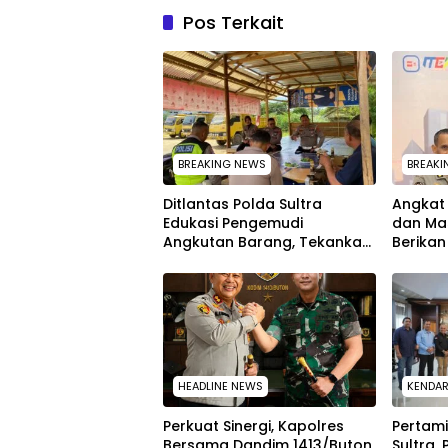
Pos Terkait
BREAKING NEWS
BREAKI
Ditlantas Polda Sultra
Angkat 
Edukasi Pengemudi
dan Ma
Angkutan Barang, Tekankan
Berika
Kelaikan Kendaraan Demi
kepada
Keselamatan
melalu
HEADLINE NEWS
KENDAR
Perkuat Sinergi, Kapolres
Pertam
Bersama Dandim 1413/Buton
Sultra,