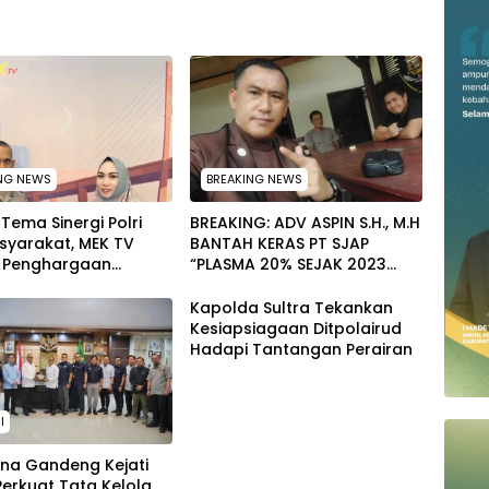
NG NEWS
BREAKING NEWS
Tema Sinergi Polri
BREAKING: ADV ASPIN S.H., M.H
syarakat, MEK TV
BANTAH KERAS PT SJAP
n Penghargaan
“PLASMA 20% SEJAK 2023
 Kapolda Sultra
TIDAK PERNAH SAMPAI KE
i Kabid Humas
WARGA WAWOONE!
Kapolda Sultra Tekankan
Kesiapsiagaan Ditpolairud
Hadapi Tantangan Perairan
I
ina Gandeng Kejati
 Perkuat Tata Kelola