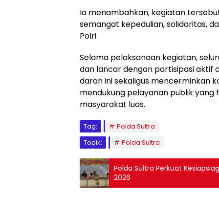
Ia menambahkan, kegiatan tersebu
semangat kepedulian, solidaritas, 
Polri.
Selama pelaksanaan kegiatan, selur
dan lancar dengan partisipasi aktif d
darah ini sekaligus mencerminkan 
mendukung pelayanan publik yang h
masyarakat luas.
Tag:
Polda Sultra
Topik:
Polda Sultra
Polda Sultra Perkuat Kesiapsi
2026