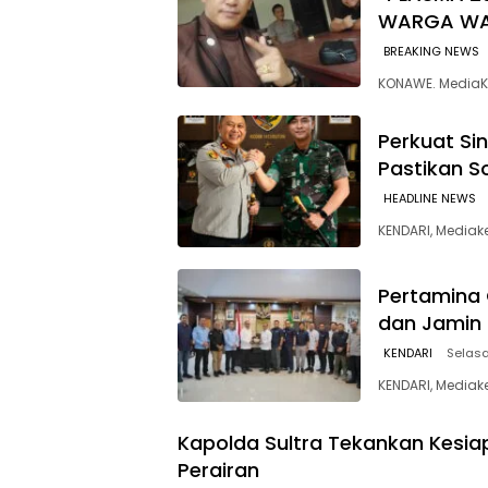
WARGA W
BREAKING NEWS
KONAWE. MediaK
Perkuat Si
Pastikan So
HEADLINE NEWS
KENDARI, Media
Pertamina 
dan Jamin 
KENDARI
Selasa
KENDARI, Mediak
Kapolda Sultra Tekankan Kesia
Perairan