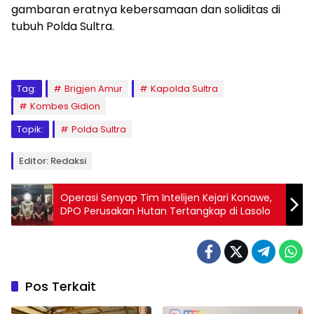
gambaran eratnya kebersamaan dan soliditas di
tubuh Polda Sultra.
Tag:
Brigjen Amur
Kapolda Sultra
Kombes Gidion
Topik:
Polda Sultra
Editor: Redaksi
Operasi Senyap Tim Intelijen Kejari Konawe,
DPO Perusakan Hutan Tertangkap di Lasolo
Pos Terkait