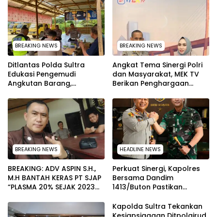
BREAKING NEWS
BREAKING NEWS
Ditlantas Polda Sultra
Angkat Tema Sinergi Polri
Edukasi Pengemudi
dan Masyarakat, MEK TV
Angkutan Barang,
Berikan Penghargaan
Tekankan Kelaikan
kepada Kapolda Sultra
Kendaraan Demi
melalui Kabid Humas
Keselamatan
BREAKING NEWS
HEADLINE NEWS
BREAKING: ADV ASPIN S.H.,
Perkuat Sinergi, Kapolres
M.H BANTAH KERAS PT SJAP
Bersama Dandim
“PLASMA 20% SEJAK 2023
1413/Buton Pastikan
TIDAK PERNAH SAMPAI KE
Solidaritas Institusi Tetap
WARGA WAWOONE!
Terjaga
Kapolda Sultra Tekankan
Kesiapsiagaan Ditpolairud