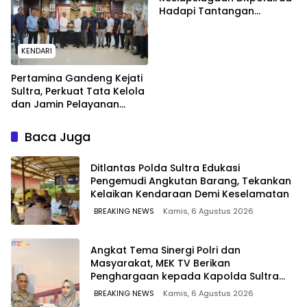
Hadapi Tantangan
Perairan
KENDARI
Pertamina Gandeng Kejati
Sultra, Perkuat Tata Kelola
dan Jamin Pelayanan
Energi untuk Masyarakat
Baca Juga
Ditlantas Polda Sultra Edukasi
Pengemudi Angkutan Barang, Tekankan
Kelaikan Kendaraan Demi Keselamatan
BREAKING NEWS
Kamis, 6 Agustus 2026
Angkat Tema Sinergi Polri dan
Masyarakat, MEK TV Berikan
Penghargaan kepada Kapolda Sultra
melalui Kabid Humas
BREAKING NEWS
Kamis, 6 Agustus 2026