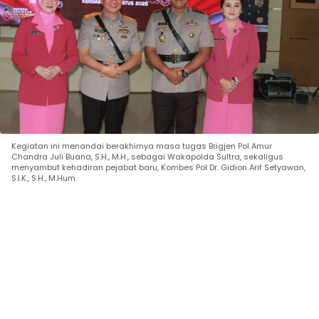
Kegiatan ini menandai berakhirnya masa tugas Brigjen Pol Amur
Chandra Juli Buana, S.H., M.H., sebagai Wakapolda Sultra, sekaligus
menyambut kehadiran pejabat baru, Kombes Pol Dr. Gidion Arif Setyawan,
S.I.K., S.H., M.Hum.