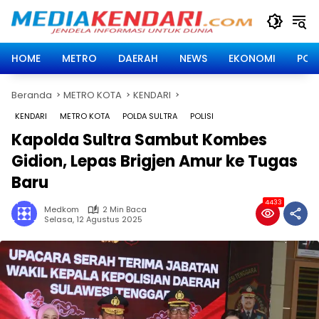
Langsung
ke
konten
HOME
METRO
DAERAH
NEWS
EKONOMI
POLI
Beranda
METRO KOTA
KENDARI
KENDARI
METRO KOTA
POLDA SULTRA
POLISI
Kapolda Sultra Sambut Kombes
Gidion, Lepas Brigjen Amur ke Tugas
Baru
4433
Medkom
2 Min Baca
Selasa, 12 Agustus 2025