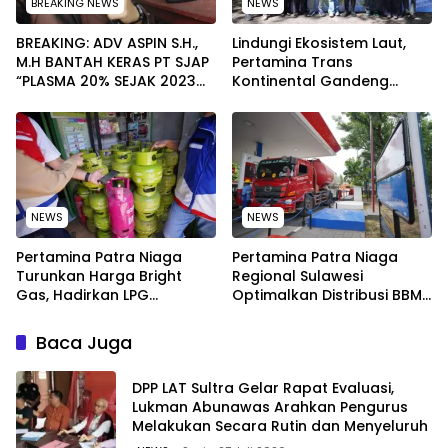
BREAKING NEWS
NEWS
BREAKING: ADV ASPIN S.H.,
Lindungi Ekosistem Laut,
M.H BANTAH KERAS PT SJAP
Pertamina Trans
“PLASMA 20% SEJAK 2023
Kontinental Gandeng
TIDAK PERNAH SAMPAI KE
Elemen Masyarakat Jaga
WARGA WAWOONE!
Kebersihan Pantai di
Bitung, Sulawesi
NEWS
NEWS
Pertamina Patra Niaga
Pertamina Patra Niaga
Turunkan Harga Bright
Regional Sulawesi
Gas, Hadirkan LPG
Optimalkan Distribusi BBM
Berkualitas dengan Harga
untuk Jaga Kelancaran
Lebih Kompetitif
Pasokan Energi di Seluruh
Baca Juga
Wilayah Sulawesi
‎DPP LAT Sultra Gelar Rapat Evaluasi,
Lukman Abunawas Arahkan Pengurus
Melakukan Secara Rutin dan Menyeluruh