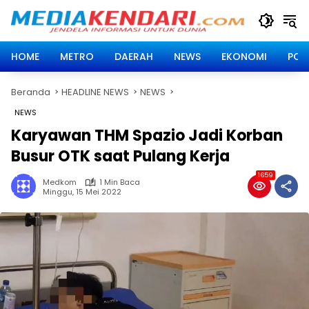
Langsung
ke
konten
HOME
METRO
DAERAH
NEWS
EKONOMI
POLI
Beranda
HEADLINE NEWS
NEWS
NEWS
Karyawan THM Spazio Jadi Korban
Busur OTK saat Pulang Kerja
1659
Medkom
1 Min Baca
Minggu, 15 Mei 2022