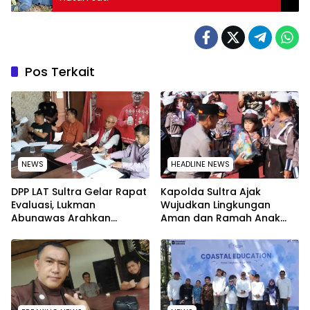
Pos Terkait
NEWS
HEADLINE NEWS
‎DPP LAT Sultra Gelar Rapat
Kapolda Sultra Ajak
Evaluasi, Lukman
Wujudkan Lingkungan
Abunawas Arahkan
Aman dan Ramah Anak
Pengurus Melakukan
pada Peringatan Hari Anak
Secara Rutin dan
Nasional 2026
Menyeluruh