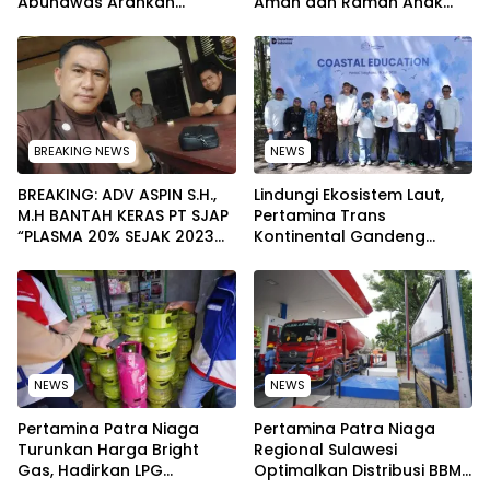
Abunawas Arahkan
Aman dan Ramah Anak
Pengurus Melakukan
pada Peringatan Hari Anak
Secara Rutin dan
Nasional 2026
Menyeluruh
BREAKING NEWS
NEWS
BREAKING: ADV ASPIN S.H.,
Lindungi Ekosistem Laut,
M.H BANTAH KERAS PT SJAP
Pertamina Trans
“PLASMA 20% SEJAK 2023
Kontinental Gandeng
TIDAK PERNAH SAMPAI KE
Elemen Masyarakat Jaga
WARGA WAWOONE!
Kebersihan Pantai di
Bitung, Sulawesi
NEWS
NEWS
Pertamina Patra Niaga
Pertamina Patra Niaga
Turunkan Harga Bright
Regional Sulawesi
Gas, Hadirkan LPG
Optimalkan Distribusi BBM