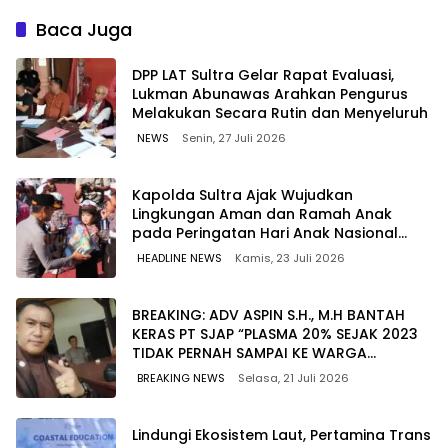
Berkualitas dengan Harga
untuk Jaga Kelancaran
Lebih Kompetitif
Pasokan Energi di Seluruh
Baca Juga
Wilayah Sulawesi
‎DPP LAT Sultra Gelar Rapat Evaluasi,
Lukman Abunawas Arahkan Pengurus
Melakukan Secara Rutin dan Menyeluruh
NEWS
Senin, 27 Juli 2026
Kapolda Sultra Ajak Wujudkan
Lingkungan Aman dan Ramah Anak
pada Peringatan Hari Anak Nasional
2026
HEADLINE NEWS
Kamis, 23 Juli 2026
BREAKING: ADV ASPIN S.H., M.H BANTAH
KERAS PT SJAP “PLASMA 20% SEJAK 2023
TIDAK PERNAH SAMPAI KE WARGA
WAWOONE!
BREAKING NEWS
Selasa, 21 Juli 2026
Lindungi Ekosistem Laut, Pertamina Trans