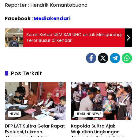
Reporter : Hendrik Komantobuano
Facebook :
Mediakendari
Saran Ketua UKM SAR UHO untuk Mengurangi
Teror Busur di Kendari
Pos Terkait
NEWS
HEADLINE NEWS
‎DPP LAT Sultra Gelar Rapat
Kapolda Sultra Ajak
Evaluasi, Lukman
Wujudkan Lingkungan