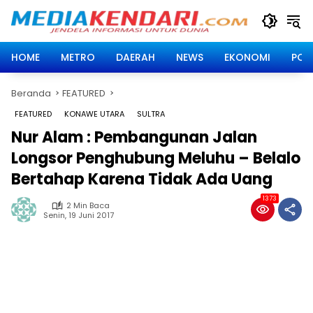
Langsung
ke
konten
HOME
METRO
DAERAH
NEWS
EKONOMI
POLI
Beranda
FEATURED
FEATURED
KONAWE UTARA
SULTRA
Nur Alam : Pembangunan Jalan
Longsor Penghubung Meluhu – Belalo
Bertahap Karena Tidak Ada Uang
1373
2 Min Baca
Senin, 19 Juni 2017