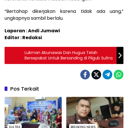
“Bertahap dikerjakan karena tidak ada uang,”
ungkapnya sambil berlalu.
Laporan : Andi Jumawi
Editor : Redaksi
Lukman Abunawas Dan Hugua Telah
Bersepakat Untuk Bersanding di Pilgub Sultra
Pos Terkait
SULTRA
BREAKING NEWS