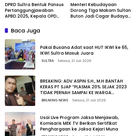
DPRD Sultra Bentuk Pansus
Menteri Kebudayaan
Pertanggungjawaban
Dorong Tiga Makam Sultan
APBD 2025, Kepala OPD
Buton Jadi Cagar Budaya
Wajib Hadir Tanpa
Nasional
Diwakilkan
Baca Juga
Pakai Busana Adat saat HUT IKWI ke 65,
IKWI Sultra Masuk Juara
SULTRA
Selasa, 21 Juli 2026
BREAKING: ADV ASPIN S.H., M.H BANTAH
KERAS PT SJAP “PLASMA 20% SEJAK 2023
TIDAK PERNAH SAMPAI KE WARGA
WAWOONE!
BREAKING NEWS
Selasa, 21 Juli 2026
Usai Live Program Jaksa Menjawab,
Komisaris MEK TV Berikan Sertifikat
Penghargaan ke Jaksa Kejari Muna