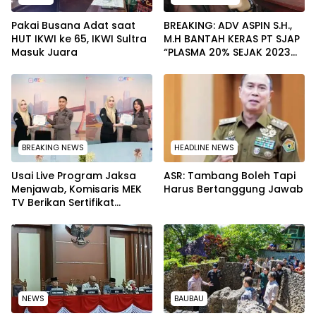
Pakai Busana Adat saat
BREAKING: ADV ASPIN S.H.,
HUT IKWI ke 65, IKWI Sultra
M.H BANTAH KERAS PT SJAP
Masuk Juara
“PLASMA 20% SEJAK 2023
TIDAK PERNAH SAMPAI KE
WARGA WAWOONE!
BREAKING NEWS
HEADLINE NEWS
Usai Live Program Jaksa
ASR: Tambang Boleh Tapi
Menjawab, Komisaris MEK
Harus Bertanggung Jawab
TV Berikan Sertifikat
Penghargaan ke Jaksa
Kejari Muna
NEWS
BAUBAU