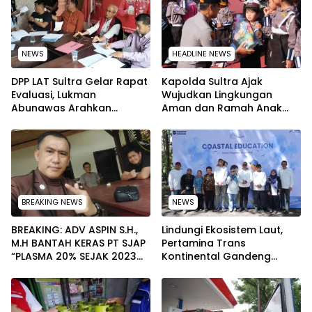
NEWS
HEADLINE NEWS
‎DPP LAT Sultra Gelar Rapat
Kapolda Sultra Ajak
Evaluasi, Lukman
Wujudkan Lingkungan
Abunawas Arahkan
Aman dan Ramah Anak
Pengurus Melakukan
pada Peringatan Hari Anak
Secara Rutin dan
Nasional 2026
Menyeluruh
BREAKING NEWS
NEWS
BREAKING: ADV ASPIN S.H.,
Lindungi Ekosistem Laut,
M.H BANTAH KERAS PT SJAP
Pertamina Trans
“PLASMA 20% SEJAK 2023
Kontinental Gandeng
TIDAK PERNAH SAMPAI KE
Elemen Masyarakat Jaga
WARGA WAWOONE!
Kebersihan Pantai di
Bitung, Sulawesi