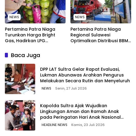
NEWS
NEWS
Pertamina Patra Niaga
Pertamina Patra Niaga
Turunkan Harga Bright
Regional Sulawesi
Gas, Hadirkan LPG
Optimalkan Distribusi BBM
Berkualitas dengan Harga
untuk Jaga Kelancaran
Lebih Kompetitif
Pasokan Energi di Seluruh
Baca Juga
Wilayah Sulawesi
‎DPP LAT Sultra Gelar Rapat Evaluasi,
Lukman Abunawas Arahkan Pengurus
Melakukan Secara Rutin dan Menyeluruh
NEWS
Senin, 27 Juli 2026
Kapolda Sultra Ajak Wujudkan
Lingkungan Aman dan Ramah Anak
pada Peringatan Hari Anak Nasional
2026
HEADLINE NEWS
Kamis, 23 Juli 2026