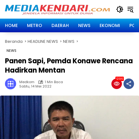
Langsung
ke
konten
HOME
METRO
DAERAH
NEWS
EKONOMI
POLI
Beranda
HEADLINE NEWS
NEWS
NEWS
Panen Sapi, Pemda Konawe Rencana
Hadirkan Mentan
1296
Medkom
1 Min Baca
Sabtu, 14 Mei 2022