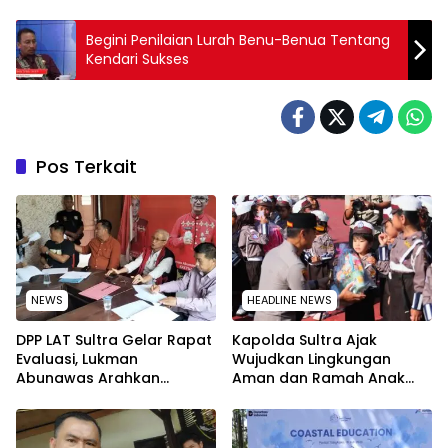
Begini Penilaian Lurah Benu-Benua Tentang
Kendari Sukses
Pos Terkait
NEWS
HEADLINE NEWS
‎DPP LAT Sultra Gelar Rapat
Kapolda Sultra Ajak
Evaluasi, Lukman
Wujudkan Lingkungan
Abunawas Arahkan
Aman dan Ramah Anak
Pengurus Melakukan
pada Peringatan Hari Anak
Secara Rutin dan
Nasional 2026
Menyeluruh