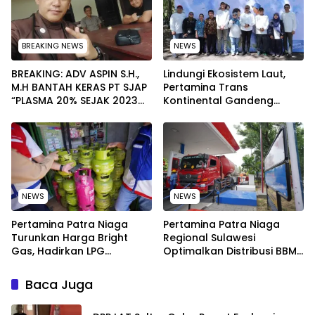
BREAKING NEWS
NEWS
BREAKING: ADV ASPIN S.H.,
Lindungi Ekosistem Laut,
M.H BANTAH KERAS PT SJAP
Pertamina Trans
“PLASMA 20% SEJAK 2023
Kontinental Gandeng
TIDAK PERNAH SAMPAI KE
Elemen Masyarakat Jaga
WARGA WAWOONE!
Kebersihan Pantai di
Bitung, Sulawesi
NEWS
NEWS
Pertamina Patra Niaga
Pertamina Patra Niaga
Turunkan Harga Bright
Regional Sulawesi
Gas, Hadirkan LPG
Optimalkan Distribusi BBM
Berkualitas dengan Harga
untuk Jaga Kelancaran
Lebih Kompetitif
Pasokan Energi di Seluruh
Baca Juga
Wilayah Sulawesi