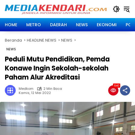
Langsung
ke
konten
HOME
METRO
DAERAH
NEWS
EKONOMI
POLI
Beranda
HEADLINE NEWS
NEWS
NEWS
Peduli Mutu Pendidikan, Pemda
Konawe Ingin Sekolah-sekolah
Paham Alur Akreditasi
640
Medkom
2 Min Baca
Kamis, 12 Mei 2022