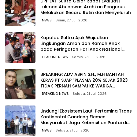
‎DPP LAT Sultra Gelar Rapat Evaluasi,
Lukman Abunawas Arahkan Pengurus
Melakukan Secara Rutin dan Menyeluruh
NEWS
Senin, 27 Juli 2026
Kapolda Sultra Ajak Wujudkan
Lingkungan Aman dan Ramah Anak
pada Peringatan Hari Anak Nasional
2026
HEADLINE NEWS
Kamis, 23 Juli 2026
BREAKING: ADV ASPIN S.H., M.H BANTAH
KERAS PT SJAP “PLASMA 20% SEJAK 2023
TIDAK PERNAH SAMPAI KE WARGA
WAWOONE!
BREAKING NEWS
Selasa, 21 Juli 2026
Lindungi Ekosistem Laut, Pertamina Trans
Kontinental Gandeng Elemen
Masyarakat Jaga Kebersihan Pantai di
Bitung, Sulawesi
NEWS
Selasa, 21 Juli 2026