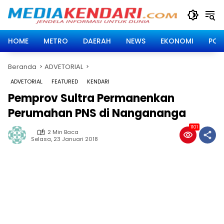
Langsung
ke
konten
HOME
METRO
DAERAH
NEWS
EKONOMI
POLI
Beranda
ADVETORIAL
ADVETORIAL
FEATURED
KENDARI
Pemprov Sultra Permanenkan
Perumahan PNS di Nangananga
1101
2 Min Baca
Selasa, 23 Januari 2018