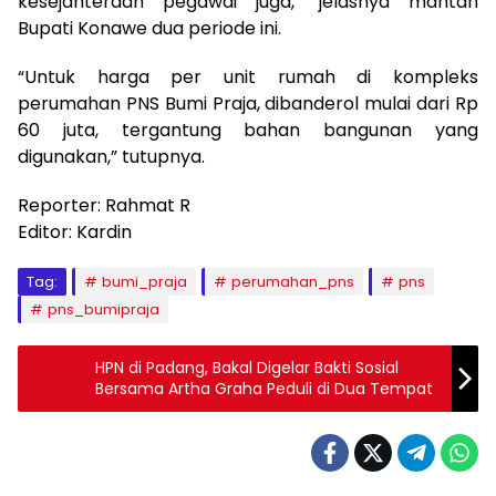
kesejahteraan pegawai juga,” jelasnya mantan
Bupati Konawe dua periode ini.
“Untuk harga per unit rumah di kompleks
perumahan PNS Bumi Praja, dibanderol mulai dari Rp
60 juta, tergantung bahan bangunan yang
digunakan,” tutupnya.
Reporter: Rahmat R
Editor: Kardin
Tag:
bumi_praja
perumahan_pns
pns
pns_bumipraja
HPN di Padang, Bakal Digelar Bakti Sosial
Bersama Artha Graha Peduli di Dua Tempat