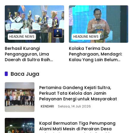
Warga Kota Kendari
HEADLINE NEWS
HEADLINE NEWS
Berhasil Kurangi
Kolaka Terima Dua
Pengangguran, Lima
Penghargaan, Mendagri:
Daerah di Sultra Raih
Kalau Yang Lain Belum
Penghargaan dari
Dapat Saya Minta Maaf
Kemendagri
Baca Juga
Pertamina Gandeng Kejati Sultra,
Perkuat Tata Kelola dan Jamin
Pelayanan Energi untuk Masyarakat
KENDARI
Selasa, 14 Juli 2026
Kapal Bermuatan Tiga Penumpang
Alami Mati Mesin di Perairan Desa