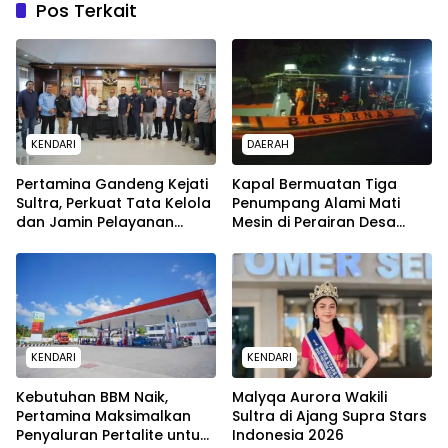
Pos Terkait
KENDARI
DAERAH
Pertamina Gandeng Kejati
Kapal Bermuatan Tiga
Sultra, Perkuat Tata Kelola
Penumpang Alami Mati
dan Jamin Pelayanan
Mesin di Perairan Desa
Energi untuk Masyarakat
Kokapi, Tim SAR Kendari
Dikerahkan
KENDARI
KENDARI
Kebutuhan BBM Naik,
Malyqa Aurora Wakili
Pertamina Maksimalkan
Sultra di Ajang Supra Stars
Penyaluran Pertalite untuk
Indonesia 2026