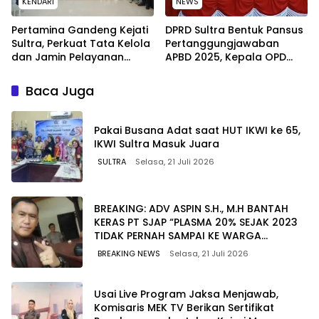
KENDARI
NEWS
Pertamina Gandeng Kejati
DPRD Sultra Bentuk Pansus
Sultra, Perkuat Tata Kelola
Pertanggungjawaban
dan Jamin Pelayanan
APBD 2025, Kepala OPD
Energi untuk Masyarakat
Wajib Hadir Tanpa
Diwakilkan
Baca Juga
Pakai Busana Adat saat HUT IKWI ke 65,
IKWI Sultra Masuk Juara
SULTRA
Selasa, 21 Juli 2026
BREAKING: ADV ASPIN S.H., M.H BANTAH
KERAS PT SJAP “PLASMA 20% SEJAK 2023
TIDAK PERNAH SAMPAI KE WARGA
WAWOONE!
BREAKING NEWS
Selasa, 21 Juli 2026
Usai Live Program Jaksa Menjawab,
Komisaris MEK TV Berikan Sertifikat