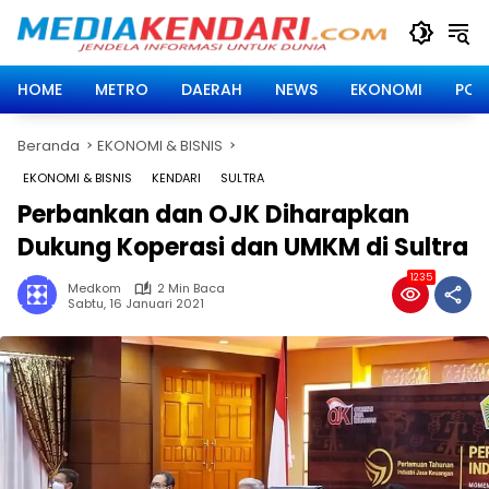
Langsung
ke
konten
HOME
METRO
DAERAH
NEWS
EKONOMI
POLI
Beranda
EKONOMI & BISNIS
EKONOMI & BISNIS
KENDARI
SULTRA
Perbankan dan OJK Diharapkan
Dukung Koperasi dan UMKM di Sultra
1235
Medkom
2 Min Baca
Sabtu, 16 Januari 2021