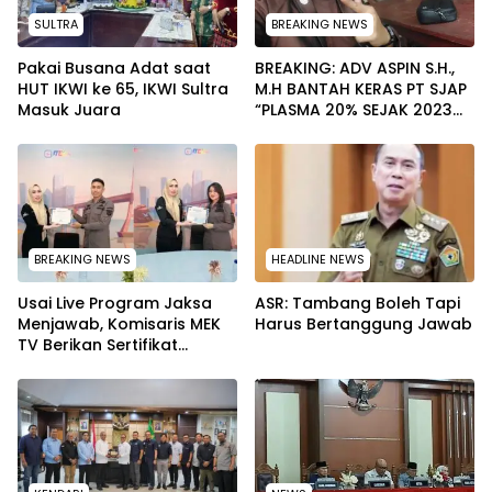
SULTRA
BREAKING NEWS
Pakai Busana Adat saat
BREAKING: ADV ASPIN S.H.,
HUT IKWI ke 65, IKWI Sultra
M.H BANTAH KERAS PT SJAP
Masuk Juara
“PLASMA 20% SEJAK 2023
TIDAK PERNAH SAMPAI KE
WARGA WAWOONE!
BREAKING NEWS
HEADLINE NEWS
Usai Live Program Jaksa
ASR: Tambang Boleh Tapi
Menjawab, Komisaris MEK
Harus Bertanggung Jawab
TV Berikan Sertifikat
Penghargaan ke Jaksa
Kejari Muna