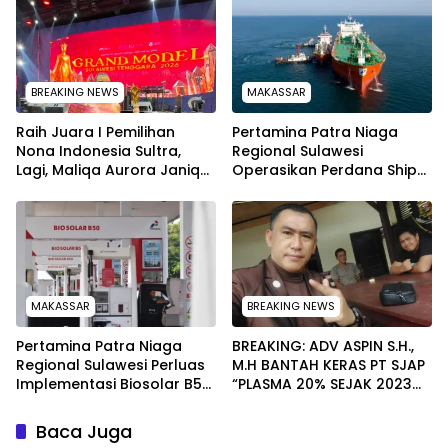
Budaya
BREAKING NEWS
MAKASSAR
‎Raih Juara I Pemilihan
Pertamina Patra Niaga
Nona Indonesia Sultra,
Regional Sulawesi
Lagi, Maliqa Aurora Janiqa
Operasikan Perdana Ship
akan Wakili Sultra Ke
to Ship Kolonodale,
Tingkat Nasional pada
Perkuat Distribusi B50 di
Pemilihan NONA Indonesia
Kawasan Timur Sulawesi
MAKASSAR
BREAKING NEWS
Pertamina Patra Niaga
BREAKING: ADV ASPIN S.H.,
Regional Sulawesi Perluas
M.H BANTAH KERAS PT SJAP
Implementasi Biosolar B50,
“PLASMA 20% SEJAK 2023
Kini Telah Tersalurkan di
TIDAK PERNAH SAMPAI KE
590 SPBU
WARGA WAWOONE!
Baca Juga