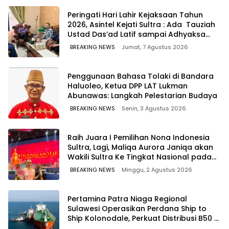
Peringati Hari Lahir Kejaksaan Tahun
2026, Asintel Kejati Sultra : Ada Tauziah
Ustad Das’ad Latif sampai Adhyaksa
Run
BREAKING NEWS
Jumat, 7 Agustus 2026
Penggunaan Bahasa Tolaki di Bandara
Haluoleo, Ketua DPP LAT Lukman
Abunawas: Langkah Pelestarian Budaya
BREAKING NEWS
Senin, 3 Agustus 2026
‎Raih Juara I Pemilihan Nona Indonesia
Sultra, Lagi, Maliqa Aurora Janiqa akan
Wakili Sultra Ke Tingkat Nasional pada
Pemilihan NONA Indonesia
BREAKING NEWS
Minggu, 2 Agustus 2026
Pertamina Patra Niaga Regional
Sulawesi Operasikan Perdana Ship to
Ship Kolonodale, Perkuat Distribusi B50 di
Kawasan Timur Sulawesi