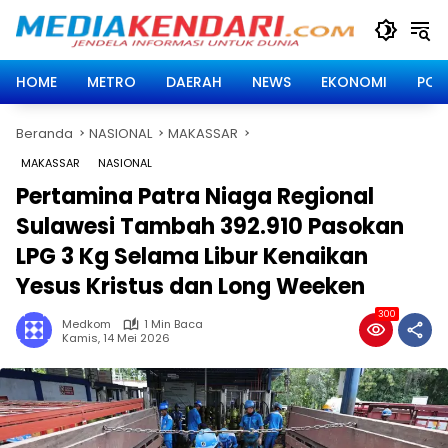
Langsung
ke
konten
HOME
METRO
DAERAH
NEWS
EKONOMI
POLI
Beranda
NASIONAL
MAKASSAR
MAKASSAR
NASIONAL
Pertamina Patra Niaga Regional
Sulawesi Tambah 392.910 Pasokan
LPG 3 Kg Selama Libur Kenaikan
Yesus Kristus dan Long Weeken
300
Medkom
1 Min Baca
Kamis, 14 Mei 2026