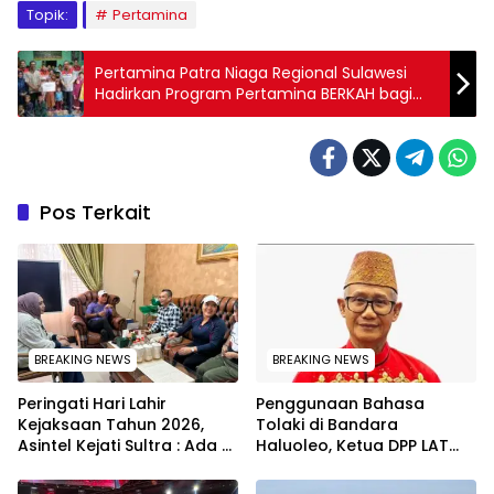
Topik:
Pertamina
Pertamina Patra Niaga Regional Sulawesi
Hadirkan Program Pertamina BERKAH bagi
Anak Yatim di Makassar
Pos Terkait
BREAKING NEWS
BREAKING NEWS
Peringati Hari Lahir
Penggunaan Bahasa
Kejaksaan Tahun 2026,
Tolaki di Bandara
Asintel Kejati Sultra : Ada
Haluoleo, Ketua DPP LAT
Tauziah Ustad Das’ad Latif
Lukman Abunawas:
sampai Adhyaksa Run
Langkah Pelestarian