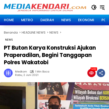
Langsung
ke
konten
HOME
METRO
DAERAH
NEWS
EKONOMI
POLI
Beranda
HEADLINE NEWS
NEWS
NEWS
PT Buton Karya Konstruksi Ajukan
Praperadilan, Begini Tanggapan
Polres Wakatobi
1492
Medkom
1 Min Baca
Rabu, 2 Juni 2021