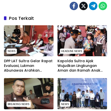
Pos Terkait
NEWS
HEADLINE NEWS
‎DPP LAT Sultra Gelar Rapat
Kapolda Sultra Ajak
Evaluasi, Lukman
Wujudkan Lingkungan
Abunawas Arahkan
Aman dan Ramah Anak
Pengurus Melakukan
pada Peringatan Hari Anak
Secara Rutin dan
Nasional 2026
Menyeluruh
BREAKING NEWS
NEWS