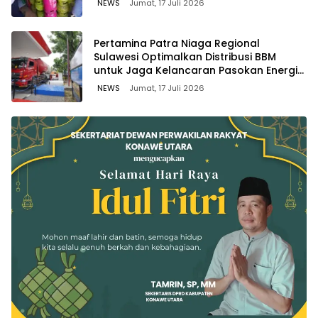
NEWS
Jumat, 17 Juli 2026
Pertamina Patra Niaga Regional
Sulawesi Optimalkan Distribusi BBM
untuk Jaga Kelancaran Pasokan Energi
di Seluruh Wilayah Sulawesi
NEWS
Jumat, 17 Juli 2026