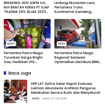
BREAKING: ADV ASPIN S.H.,
Lindungi Ekosistem Laut,
M.H BANTAH KERAS PT SJAP
Pertamina Trans
“PLASMA 20% SEJAK 2023
Kontinental Gandeng
TIDAK PERNAH SAMPAI KE
Elemen Masyarakat Jaga
WARGA WAWOONE!
Kebersihan Pantai di
Bitung, Sulawesi
NEWS
NEWS
Pertamina Patra Niaga
Pertamina Patra Niaga
Turunkan Harga Bright
Regional Sulawesi
Gas, Hadirkan LPG
Optimalkan Distribusi BBM
Berkualitas dengan Harga
untuk Jaga Kelancaran
Lebih Kompetitif
Pasokan Energi di Seluruh
Baca Juga
Wilayah Sulawesi
‎DPP LAT Sultra Gelar Rapat Evaluasi,
Lukman Abunawas Arahkan Pengurus
Melakukan Secara Rutin dan Menyeluruh
NEWS
Senin, 27 Juli 2026