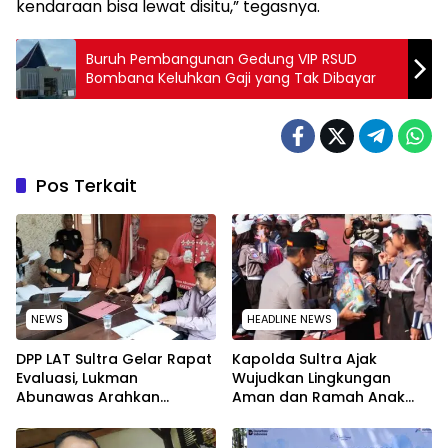
kendaraan bisa lewat disitu,” tegasnya.
Buruh Pembangunan Gedung VIP RSUD
Bombana Keluhkan Gaji yang Tak Dibayar
Pos Terkait
NEWS
HEADLINE NEWS
‎DPP LAT Sultra Gelar Rapat
Kapolda Sultra Ajak
Evaluasi, Lukman
Wujudkan Lingkungan
Abunawas Arahkan
Aman dan Ramah Anak
Pengurus Melakukan
pada Peringatan Hari Anak
Secara Rutin dan
Nasional 2026