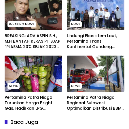
Menyeluruh
BREAKING NEWS
NEWS
BREAKING: ADV ASPIN S.H.,
Lindungi Ekosistem Laut,
M.H BANTAH KERAS PT SJAP
Pertamina Trans
“PLASMA 20% SEJAK 2023
Kontinental Gandeng
TIDAK PERNAH SAMPAI KE
Elemen Masyarakat Jaga
WARGA WAWOONE!
Kebersihan Pantai di
Bitung, Sulawesi
NEWS
NEWS
Pertamina Patra Niaga
Pertamina Patra Niaga
Turunkan Harga Bright
Regional Sulawesi
Gas, Hadirkan LPG
Optimalkan Distribusi BBM
Berkualitas dengan Harga
untuk Jaga Kelancaran
Lebih Kompetitif
Pasokan Energi di Seluruh
Baca Juga
Wilayah Sulawesi