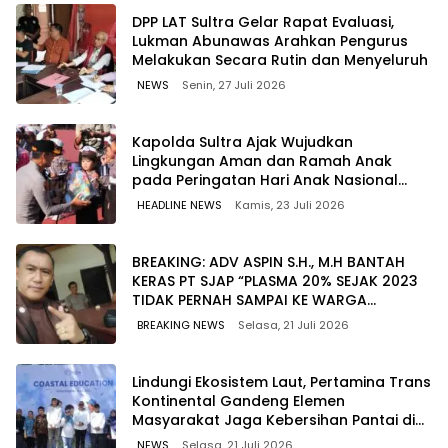
‎DPP LAT Sultra Gelar Rapat Evaluasi,
Lukman Abunawas Arahkan Pengurus
Melakukan Secara Rutin dan Menyeluruh
NEWS
Senin, 27 Juli 2026
Kapolda Sultra Ajak Wujudkan
Lingkungan Aman dan Ramah Anak
pada Peringatan Hari Anak Nasional
2026
HEADLINE NEWS
Kamis, 23 Juli 2026
BREAKING: ADV ASPIN S.H., M.H BANTAH
KERAS PT SJAP “PLASMA 20% SEJAK 2023
TIDAK PERNAH SAMPAI KE WARGA
WAWOONE!
BREAKING NEWS
Selasa, 21 Juli 2026
Lindungi Ekosistem Laut, Pertamina Trans
Kontinental Gandeng Elemen
Masyarakat Jaga Kebersihan Pantai di
Bitung, Sulawesi
NEWS
Selasa, 21 Juli 2026