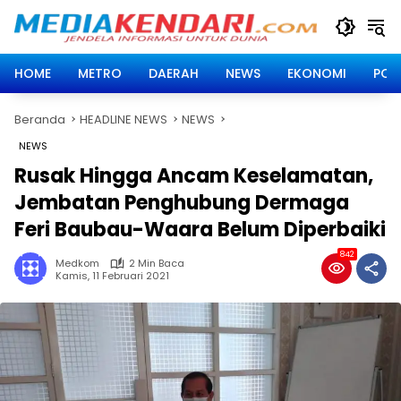
Langsung
ke
konten
HOME
METRO
DAERAH
NEWS
EKONOMI
POLI
Beranda
HEADLINE NEWS
NEWS
NEWS
Rusak Hingga Ancam Keselamatan,
Jembatan Penghubung Dermaga
Feri Baubau-Waara Belum Diperbaiki
842
Medkom
2 Min Baca
Kamis, 11 Februari 2021