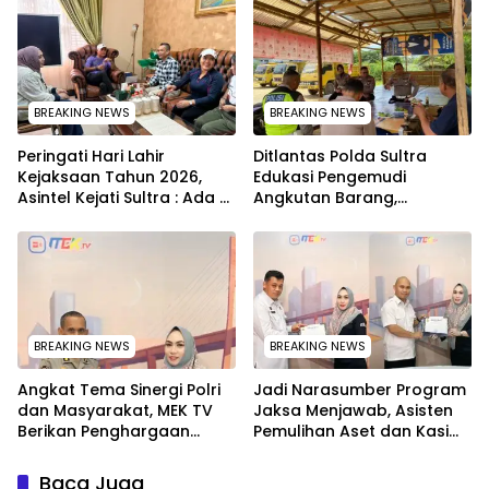
Dihentikan Sementara
BREAKING NEWS
BREAKING NEWS
Peringati Hari Lahir
Ditlantas Polda Sultra
Kejaksaan Tahun 2026,
Edukasi Pengemudi
Asintel Kejati Sultra : Ada
Angkutan Barang,
Tauziah Ustad Das’ad Latif
Tekankan Kelaikan
sampai Adhyaksa Run
Kendaraan Demi
Keselamatan
BREAKING NEWS
BREAKING NEWS
Angkat Tema Sinergi Polri
Jadi Narasumber Program
dan Masyarakat, MEK TV
Jaksa Menjawab, Asisten
Berikan Penghargaan
Pemulihan Aset dan Kasi
kepada Kapolda Sultra
Penkum Kejati Sultra
melalui Kabid Humas
Terima Penghargaan dari
Baca Juga