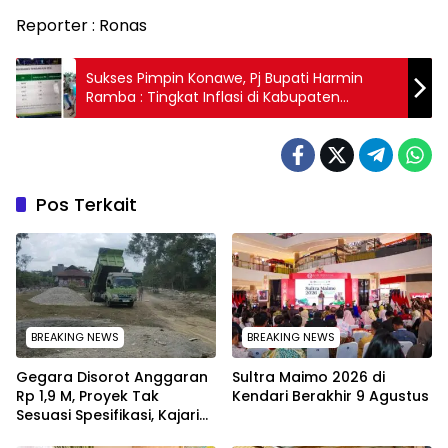
Reporter : Ronas
Sukses Pimpin Konawe, Pj Bupati Harmin
Ramba : Tingkat Inflasi di Kabupaten
Konawe pada Bulan Juni 2024 Terendah Se
Sultra
Pos Terkait
BREAKING NEWS
BREAKING NEWS
Gegara Disorot Anggaran
Sultra Maimo 2026 di
Rp 1,9 M, Proyek Tak
Kendari Berakhir 9 Agustus
Sesuasi Spesifikasi, Kajari
Konawe Minta Pekerjaan