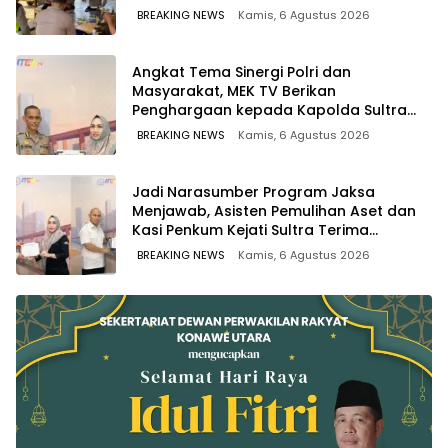
BREAKING NEWS
Kamis, 6 Agustus 2026
Angkat Tema Sinergi Polri dan
Masyarakat, MEK TV Berikan
Penghargaan kepada Kapolda Sultra
melalui Kabid Humas
BREAKING NEWS
Kamis, 6 Agustus 2026
Jadi Narasumber Program Jaksa
Menjawab, Asisten Pemulihan Aset dan
Kasi Penkum Kejati Sultra Terima
Penghargaan dari Komisaris MEK TV
BREAKING NEWS
Kamis, 6 Agustus 2026