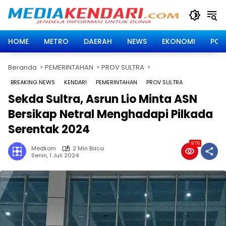
Langsung
ke
konten
HOME
METRO
DAERAH
NEWS
EKONOMI
POLI
Beranda
PEMERINTAHAN
PROV SULTRA
BREAKING NEWS
KENDARI
PEMERINTAHAN
PROV SULTRA
Sekda Sultra, Asrun Lio Minta ASN
Bersikap Netral Menghadapi Pilkada
Serentak 2024
976
Medkom
2 Min Baca
Senin, 1 Juli 2024