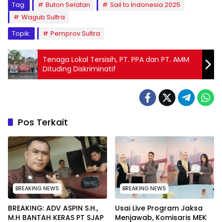
Tag:
Buton Selatan
Sail to Indonesia 2025
Wagub Sultra
Topik:
Pemprov Sultra
Tenaga Lokal Tersisih, PT. PPA dan PT. AMM
Dituding Diskriminatif
Pos Terkait
BREAKING NEWS
BREAKING NEWS
BREAKING: ADV ASPIN S.H.,
Usai Live Program Jaksa
M.H BANTAH KERAS PT SJAP
Menjawab, Komisaris MEK