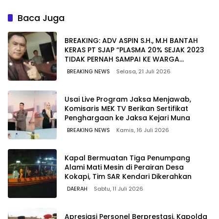
Poin Ini saat SPMB
Workshop Seni Perfilman
dan Seni Rupa
Baca Juga
BREAKING: ADV ASPIN S.H., M.H BANTAH
KERAS PT SJAP “PLASMA 20% SEJAK 2023
TIDAK PERNAH SAMPAI KE WARGA
WAWOONE!
BREAKING NEWS
Selasa, 21 Juli 2026
Usai Live Program Jaksa Menjawab,
Komisaris MEK TV Berikan Sertifikat
Penghargaan ke Jaksa Kejari Muna
BREAKING NEWS
Kamis, 16 Juli 2026
Kapal Bermuatan Tiga Penumpang
Alami Mati Mesin di Perairan Desa
Kokapi, Tim SAR Kendari Dikerahkan
DAERAH
Sabtu, 11 Juli 2026
Apresiasi Personel Berprestasi, Kapolda