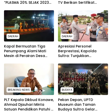
“PLASMA 20% SEJAK 2023
TV Berikan Sertifikat
TIDAK PERNAH SAMPAI KE
Penghargaan ke Jaksa
WARGA WAWOONE!
Kejari Muna
DAERAH
DAERAH
Kapal Bermuatan Tiga
Apresiasi Personel
Penumpang Alami Mati
Berprestasi, Kapolda
Mesin di Perairan Desa
Sultra: Tunjukkan
Kokapi, Tim SAR Kendari
Kompetensi Terbaik untuk
Dikerahkan
Masyarakat
BREAKING NEWS
BUDAYA
PLT Kepala Dikbud Konawe,
Pekan Depan, UPTD
Ahmad Djauhari Minta
Museum dan Taman
Satuan Pendidikan Patuhi 7
Budaya Sultra Gelar