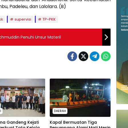
u, Padeleu, dan Lalolara. (B)
kk
supervisi
TP-PKK
chmuddin Penuhi Unsur Materil
I
DAERAH
ina Gandeng Kejati
Kapal Bermuatan Tiga
 Perkuat Tata Kelola
Penumpang Alami Mati Mesin