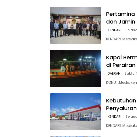
Pertamina 
dan Jamin 
KENDARI
Selasa
KENDARI, Mediak
Kapal Berm
di Peraira
DAERAH
Sabtu, 
KONUT.Mediakend
Kebutuhan 
Penyaluran
KENDARI
Selasa
KENDARI, Mediak