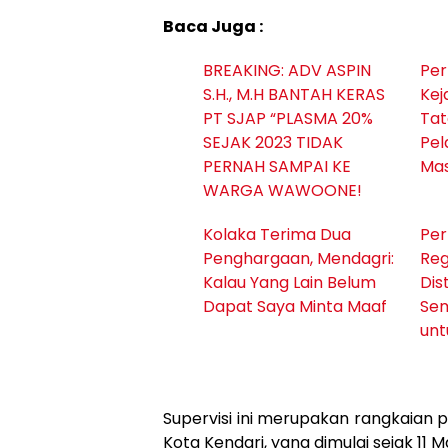
Baca Juga :
BREAKING: ADV ASPIN
Pe
S.H., M.H BANTAH KERAS
Kej
PT SJAP “PLASMA 20%
Tat
SEJAK 2023 TIDAK
Pel
PERNAH SAMPAI KE
Ma
WARGA WAWOONE!
Kolaka Terima Dua
Per
Penghargaan, Mendagri:
Reg
Kalau Yang Lain Belum
Dis
Dapat Saya Minta Maaf
Sem
unt
Supervisi ini merupakan rangkaian p
Kota Kendari, yang dimulai sejak 11 