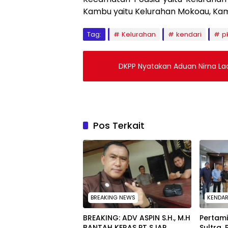
Kambu yaitu Kelurahan Mokoau, Kamb
Tag:
Kelurahan
kendari
p
DKPP Nyatakan Aduan Nirna La
Pos Terkait
BREAKING NEWS
KENDAR
BREAKING: ADV ASPIN S.H., M.H
Pertam
BANTAH KERAS PT SJAP
Sultra,