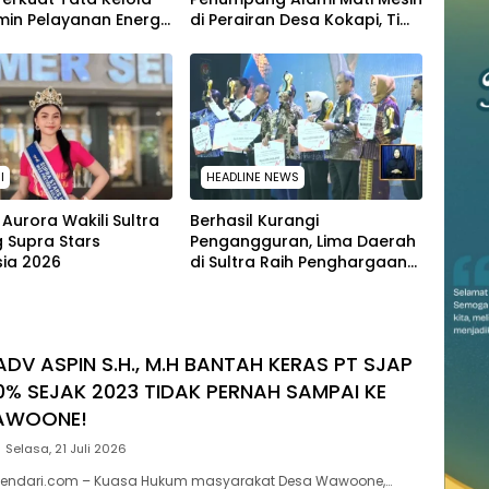
in Pelayanan Energi
di Perairan Desa Kokapi, Tim
Masyarakat
SAR Kendari Dikerahkan
I
HEADLINE NEWS
Aurora Wakili Sultra
Berhasil Kurangi
g Supra Stars
Pengangguran, Lima Daerah
sia 2026
di Sultra Raih Penghargaan
dari Kemendagri
ADV ASPIN S.H., M.H BANTAH KERAS PT SJAP
0% SEJAK 2023 TIDAK PERNAH SAMPAI KE
AWOONE!
Selasa, 21 Juli 2026
endari.com – Kuasa Hukum masyarakat Desa Wawoone,…