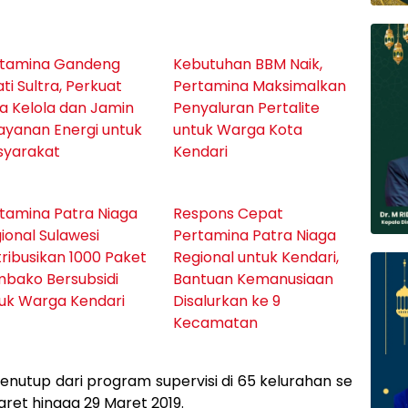
rtamina Gandeng
Kebutuhan BBM Naik,
ati Sultra, Perkuat
Pertamina Maksimalkan
a Kelola dan Jamin
Penyaluran Pertalite
ayanan Energi untuk
untuk Warga Kota
syarakat
Kendari
tamina Patra Niaga
Respons Cepat
ional Sulawesi
Pertamina Patra Niaga
tribusikan 1000 Paket
Regional untuk Kendari,
bako Bersubsidi
Bantuan Kemanusiaan
uk Warga Kendari
Disalurkan ke 9
Kecamatan
enutup dari program supervisi di 65 kelurahan se
Maret hingga 29 Maret 2019.