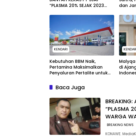
“PLASMA 20% SEJAK 2023
dan Jam
TIDAK PERNAH SAMPAI KE
untuk 
WARGA WAWOONE!
KENDARI
KENDAR
Kebutuhan BBM Naik,
Malyqa 
Pertamina Maksimalkan
di Ajan
Penyaluran Pertalite untuk
Indone
Warga Kota Kendari
Baca Juga
BREAKING: 
“PLASMA 2
WARGA W
BREAKING NEWS
KONAWE. MediaK