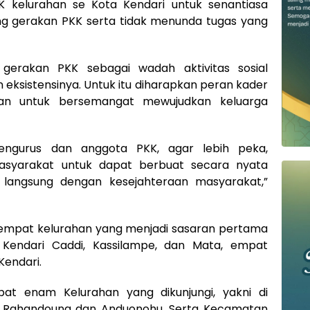
KK kelurahan se Kota Kendari untuk senantiasa
g gerakan PKK serta tidak menunda tugas yang
 gerakan PKK sebagai wadah aktivitas sosial
eksistensinya. Untuk itu diharapkan peran kader
tan untuk bersemangat mewujudkan keluarga
ngurus dan anggota PKK, agar lebih peka,
syarakat untuk dapat berbuat secara nyata
langsung dengan kesejahteraan masyarakat,”
di empat kelurahan yang menjadi sasaran pertama
 Kendari Caddi, Kassilampe, dan Mata, empat
Kendari.
pat enam Kelurahan yang dikunjungi, yakni di
n Rahandouna dan Anduonohu. Serta Kecamatan