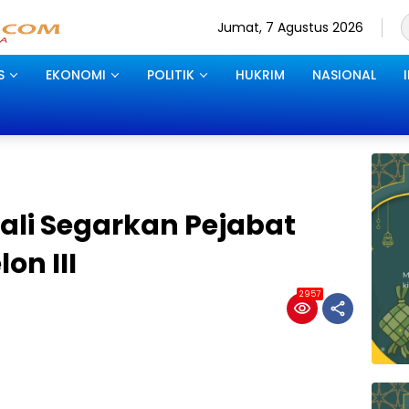
Jumat, 7 Agustus 2026
S
EKONOMI
POLITIK
HUKRIM
NASIONAL
li Segarkan Pejabat
lon III
2957