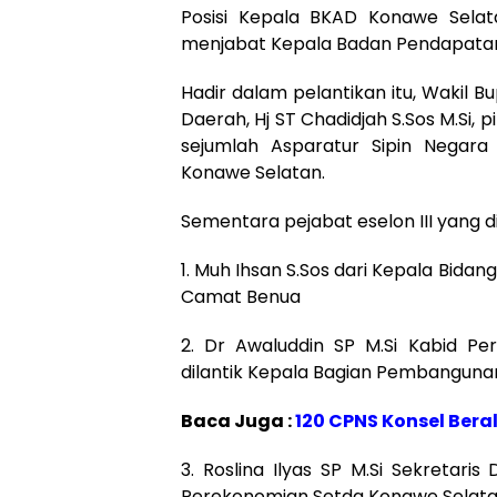
Posisi Kepala BKAD Konawe Selat
menjabat Kepala Badan Pendapata
Hadir dalam pelantikan itu, Wakil Bu
Daerah, Hj ST Chadidjah S.Sos M.Si,
sejumlah Asparatur Sipin Negar
Konawe Selatan.
Sementara pejabat eselon III yang 
1. Muh Ihsan S.Sos dari Kepala Bidan
Camat Benua
2. Dr Awaluddin SP M.Si Kabid P
dilantik Kepala Bagian Pembanguna
Baca Juga :
120 CPNS Konsel Beral
3. Roslina Ilyas SP M.Si Sekretari
Perekonomian Setda Konawe Selat