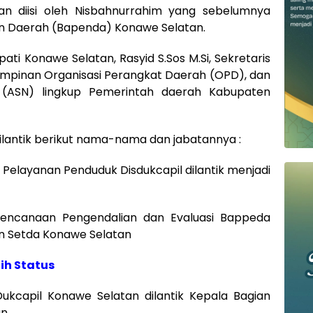
an diisi oleh Nisbahnurrahim yang sebelumnya
n Daerah (Bapenda) Konawe Selatan.
pati Konawe Selatan, Rasyid S.Sos M.Si, Sekretaris
 pimpinan Organisasi Perangkat Daerah (OPD), dan
a (ASN) lingkup Pemerintah daerah Kabupaten
dilantik berikut nama-nama dan jabatannya :
g Pelayanan Penduduk Disdukcapil dilantik menjadi
erencanaan Pengendalian dan Evaluasi Bappeda
n Setda Konawe Selatan
ih Status
s Dukcapil Konawe Selatan dilantik Kepala Bagian
an