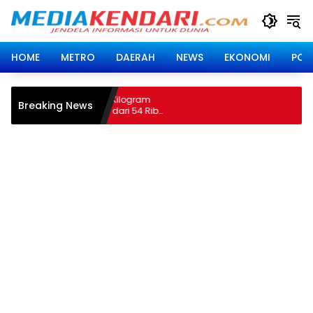
Langsung
ke
konten
HOME
METRO
DAERAH
NEWS
EKONOMI
POLI
Ditlantas Polda Sultra Edukasi
Breaking News
Pengemudi Angkutan Barang, Tekanka
Kelaikan Kendaraan Demi Keselamata