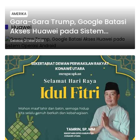
AMERIKA
Gara-Gara Trump, Google Batasi
Huawei
Akses Huawei pada Sistem
Operasi Android
Selasa, 21 Mei 2019