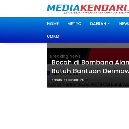
Langsung
ke
konten
HOME
METRO
DAERAH
NEW
UMKM
Breaking News
Bocah di Bombana Alami
Butuh Bantuan Derma
Lima Bulan
Kamis, 7 Februari 2019