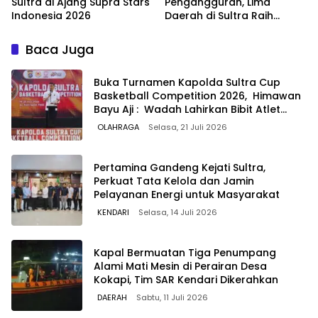
Sultra di Ajang Supra Stars
Pengangguran, Lima
Indonesia 2026
Daerah di Sultra Raih
Penghargaan dari
Kemendagri
Baca Juga
Buka Turnamen Kapolda Sultra Cup
Basketball Competition 2026, Himawan
Bayu Aji : Wadah Lahirkan Bibit Atlet
Berprestasi
OLAHRAGA
Selasa, 21 Juli 2026
Pertamina Gandeng Kejati Sultra,
Perkuat Tata Kelola dan Jamin
Pelayanan Energi untuk Masyarakat
KENDARI
Selasa, 14 Juli 2026
Kapal Bermuatan Tiga Penumpang
Alami Mati Mesin di Perairan Desa
Kokapi, Tim SAR Kendari Dikerahkan
DAERAH
Sabtu, 11 Juli 2026