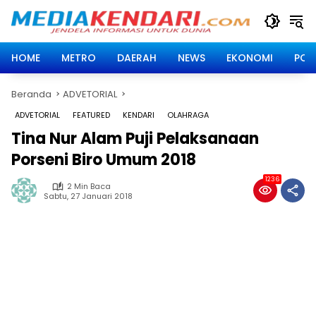
Langsung
ke
konten
HOME
METRO
DAERAH
NEWS
EKONOMI
POLI
Beranda
ADVETORIAL
ADVETORIAL
FEATURED
KENDARI
OLAHRAGA
Tina Nur Alam Puji Pelaksanaan
Porseni Biro Umum 2018
1236
2 Min Baca
Sabtu, 27 Januari 2018