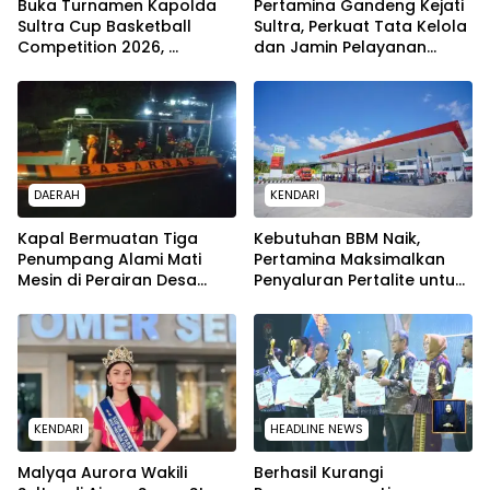
Buka Turnamen Kapolda
Pertamina Gandeng Kejati
Sultra Cup Basketball
Sultra, Perkuat Tata Kelola
Competition 2026,
dan Jamin Pelayanan
Himawan Bayu Aji : Wadah
Energi untuk Masyarakat
Lahirkan Bibit Atlet
Berprestasi
DAERAH
KENDARI
Kapal Bermuatan Tiga
Kebutuhan BBM Naik,
Penumpang Alami Mati
Pertamina Maksimalkan
Mesin di Perairan Desa
Penyaluran Pertalite untuk
Kokapi, Tim SAR Kendari
Warga Kota Kendari
Dikerahkan
KENDARI
HEADLINE NEWS
Malyqa Aurora Wakili
Berhasil Kurangi