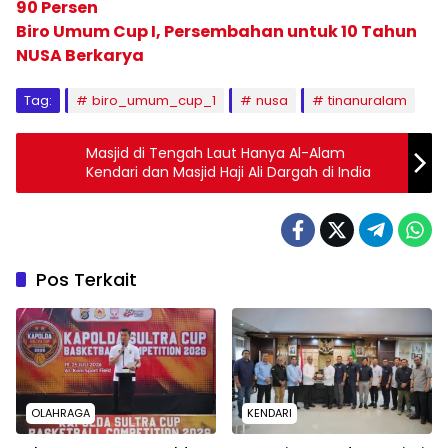
90 Persen
Biro Umum Cup I, Persembahan untuk 10 Tahun
NUSA Berkarya
Tag:
biro_umum_cup_1
nusa
tinanuralam
Masjid di Tengah Laut Hanya Al-Alam
Kendari dan Masjid Haji Ali Dargah di India
Pos Terkait
OLAHRAGA
KENDARI