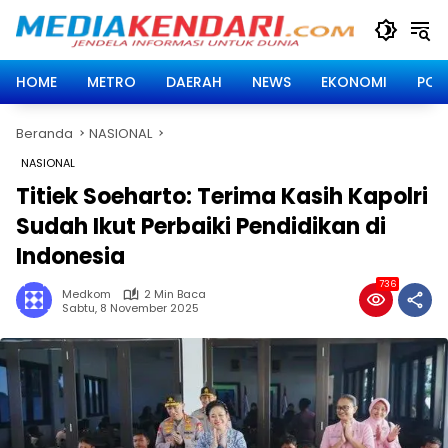
Langsung
ke
konten
HOME
METRO
DAERAH
NEWS
EKONOMI
POLI
Beranda
NASIONAL
NASIONAL
Titiek Soeharto: Terima Kasih Kapolri
Sudah Ikut Perbaiki Pendidikan di
Indonesia
736
Medkom
2 Min Baca
Sabtu, 8 November 2025