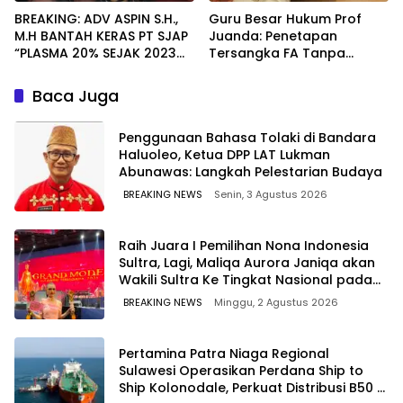
BREAKING: ADV ASPIN S.H.,
Guru Besar Hukum Prof
M.H BANTAH KERAS PT SJAP
Juanda: Penetapan
“PLASMA 20% SEJAK 2023
Tersangka FA Tanpa
TIDAK PERNAH SAMPAI KE
Pemeriksaan Calon
WARGA WAWOONE!
Tersangka Tetap Sah
Baca Juga
Secara Hukum
Penggunaan Bahasa Tolaki di Bandara
Haluoleo, Ketua DPP LAT Lukman
Abunawas: Langkah Pelestarian Budaya
BREAKING NEWS
Senin, 3 Agustus 2026
‎Raih Juara I Pemilihan Nona Indonesia
Sultra, Lagi, Maliqa Aurora Janiqa akan
Wakili Sultra Ke Tingkat Nasional pada
Pemilihan NONA Indonesia
BREAKING NEWS
Minggu, 2 Agustus 2026
Pertamina Patra Niaga Regional
Sulawesi Operasikan Perdana Ship to
Ship Kolonodale, Perkuat Distribusi B50 di