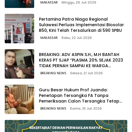
Kawasan Timur Sulawesi
MAKASSAR
Minggu, 26 Juli 2026
Pertamina Patra Niaga Regional
Sulawesi Perluas Implementasi Biosolar
B50, Kini Telah Tersalurkan di 590 SPBU
MAKASSAR
Rabu, 22 Juli 2026
BREAKING: ADV ASPIN S.H., M.H BANTAH
KERAS PT SJAP “PLASMA 20% SEJAK 2023
TIDAK PERNAH SAMPAI KE WARGA
WAWOONE!
BREAKING NEWS
Selasa, 21 Juli 2026
Guru Besar Hukum Prof Juanda:
Penetapan Tersangka FA Tanpa
Pemeriksaan Calon Tersangka Tetap
Sah Secara Hukum
BREAKING NEWS
Kamis, 16 Juli 2026