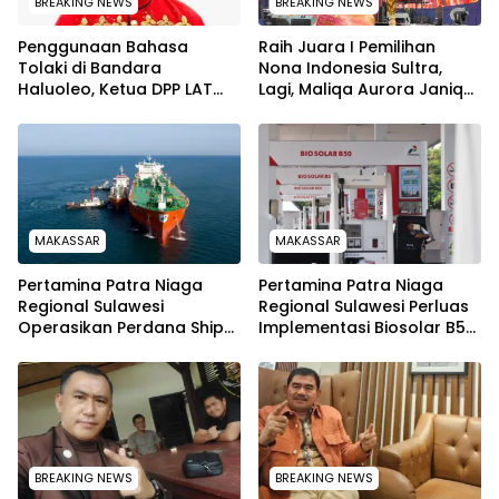
BREAKING NEWS
BREAKING NEWS
Penggunaan Bahasa
‎Raih Juara I Pemilihan
Tolaki di Bandara
Nona Indonesia Sultra,
Haluoleo, Ketua DPP LAT
Lagi, Maliqa Aurora Janiqa
Lukman Abunawas:
akan Wakili Sultra Ke
Langkah Pelestarian
Tingkat Nasional pada
Budaya
Pemilihan NONA Indonesia
MAKASSAR
MAKASSAR
Pertamina Patra Niaga
Pertamina Patra Niaga
Regional Sulawesi
Regional Sulawesi Perluas
Operasikan Perdana Ship
Implementasi Biosolar B50,
to Ship Kolonodale,
Kini Telah Tersalurkan di
Perkuat Distribusi B50 di
590 SPBU
Kawasan Timur Sulawesi
BREAKING NEWS
BREAKING NEWS