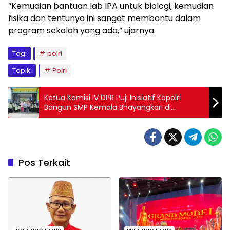
“Kemudian bantuan lab IPA untuk biologi, kemudian
fisika dan tentunya ini sangat membantu dalam
program sekolah yang ada,” ujarnya.
Tag:
polri
Topik:
Polri
Ketua Komisi IV DPR Puji Inisiatif Kapolri
Bangun SMP Kemala Bhayangkari di
Karanganyar
Pos Terkait