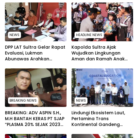
NEWS
HEADLINE NEWS
‎DPP LAT Sultra Gelar Rapat
Kapolda Sultra Ajak
Evaluasi, Lukman
Wujudkan Lingkungan
Abunawas Arahkan
Aman dan Ramah Anak
Pengurus Melakukan
pada Peringatan Hari Anak
Secara Rutin dan
Nasional 2026
Menyeluruh
BREAKING NEWS
NEWS
BREAKING: ADV ASPIN S.H.,
Lindungi Ekosistem Laut,
M.H BANTAH KERAS PT SJAP
Pertamina Trans
“PLASMA 20% SEJAK 2023
Kontinental Gandeng
TIDAK PERNAH SAMPAI KE
Elemen Masyarakat Jaga
WARGA WAWOONE!
Kebersihan Pantai di