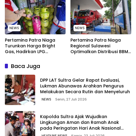
Bitung, Sulawesi
NEWS
NEWS
Pertamina Patra Niaga
Pertamina Patra Niaga
Turunkan Harga Bright
Regional Sulawesi
Gas, Hadirkan LPG
Optimalkan Distribusi BBM
Berkualitas dengan Harga
untuk Jaga Kelancaran
Lebih Kompetitif
Pasokan Energi di Seluruh
Baca Juga
Wilayah Sulawesi
‎DPP LAT Sultra Gelar Rapat Evaluasi,
Lukman Abunawas Arahkan Pengurus
Melakukan Secara Rutin dan Menyeluruh
NEWS
Senin, 27 Juli 2026
Kapolda Sultra Ajak Wujudkan
Lingkungan Aman dan Ramah Anak
pada Peringatan Hari Anak Nasional
2026
HEADLINE NEWS
Kamis, 23 Juli 2026