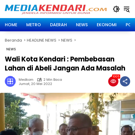
Langsung
ke
konten
HOME
METRO
DAERAH
NEWS
EKONOMI
POLI
Beranda
HEADLINE NEWS
NEWS
NEWS
Wali Kota Kendari : Pembebasan
Lahan di Abeli Jangan Ada Masalah
1005
Medkom
2 Min Baca
Jumat, 20 Mei 2022