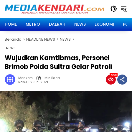
Langsung
ke
konten
HOME
METRO
DAERAH
NEWS
EKONOMI
POLI
Beranda
HEADLINE NEWS
NEWS
NEWS
Wujudkan Kamtibmas, Personel
Brimob Polda Sultra Gelar Patroli
1065
Medkom
1 Min Baca
Rabu, 16 Juni 2021