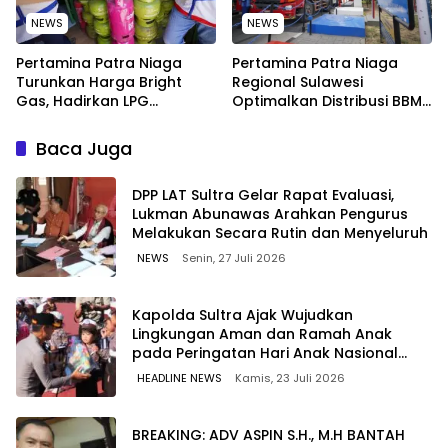
NEWS
NEWS
Pertamina Patra Niaga
Pertamina Patra Niaga
Turunkan Harga Bright
Regional Sulawesi
Gas, Hadirkan LPG
Optimalkan Distribusi BBM
Berkualitas dengan Harga
untuk Jaga Kelancaran
Lebih Kompetitif
Pasokan Energi di Seluruh
Baca Juga
Wilayah Sulawesi
‎DPP LAT Sultra Gelar Rapat Evaluasi,
Lukman Abunawas Arahkan Pengurus
Melakukan Secara Rutin dan Menyeluruh
NEWS
Senin, 27 Juli 2026
Kapolda Sultra Ajak Wujudkan
Lingkungan Aman dan Ramah Anak
pada Peringatan Hari Anak Nasional
2026
HEADLINE NEWS
Kamis, 23 Juli 2026
BREAKING: ADV ASPIN S.H., M.H BANTAH