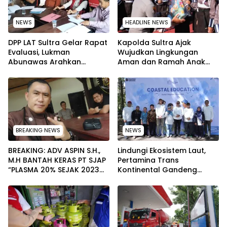
NEWS
HEADLINE NEWS
‎DPP LAT Sultra Gelar Rapat
Kapolda Sultra Ajak
Evaluasi, Lukman
Wujudkan Lingkungan
Abunawas Arahkan
Aman dan Ramah Anak
Pengurus Melakukan
pada Peringatan Hari Anak
Secara Rutin dan
Nasional 2026
Menyeluruh
BREAKING NEWS
NEWS
BREAKING: ADV ASPIN S.H.,
Lindungi Ekosistem Laut,
M.H BANTAH KERAS PT SJAP
Pertamina Trans
“PLASMA 20% SEJAK 2023
Kontinental Gandeng
TIDAK PERNAH SAMPAI KE
Elemen Masyarakat Jaga
WARGA WAWOONE!
Kebersihan Pantai di
Bitung, Sulawesi