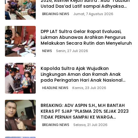
2026, Asintel Kejati Sultra : Ada Tauziah
Ustad Das’ad Latif sampai Adhyaksa
Run
BREAKING NEWS
Jumat, 7 Agustus 2026
‎DPP LAT Sultra Gelar Rapat Evaluasi,
Lukman Abunawas Arahkan Pengurus
Melakukan Secara Rutin dan Menyeluruh
NEWS
Senin, 27 Juli 2026
Kapolda Sultra Ajak Wujudkan
Lingkungan Aman dan Ramah Anak
pada Peringatan Hari Anak Nasional
2026
HEADLINE NEWS
Kamis, 23 Juli 2026
BREAKING: ADV ASPIN S.H., M.H BANTAH
KERAS PT SJAP “PLASMA 20% SEJAK 2023
TIDAK PERNAH SAMPAI KE WARGA
WAWOONE!
BREAKING NEWS
Selasa, 21 Juli 2026