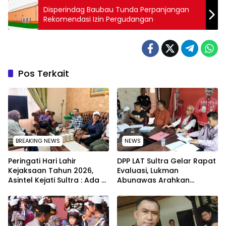
Disperindag Baubau Tunda Perpanjangan
Rekomendasi Izin Pergudangan
Pos Terkait
BREAKING NEWS
NEWS
Peringati Hari Lahir
‎DPP LAT Sultra Gelar Rapat
Kejaksaan Tahun 2026,
Evaluasi, Lukman
Asintel Kejati Sultra : Ada
Abunawas Arahkan
Tauziah Ustad Das’ad Latif
Pengurus Melakukan
sampai Adhyaksa Run
Secara Rutin dan
Menyeluruh