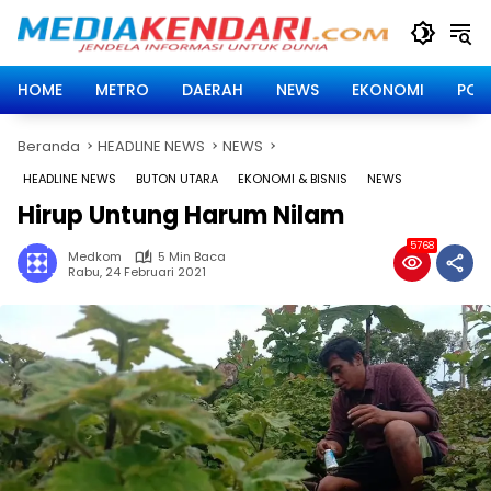
Langsung
ke
konten
HOME
METRO
DAERAH
NEWS
EKONOMI
POLI
Beranda
HEADLINE NEWS
NEWS
HEADLINE NEWS
BUTON UTARA
EKONOMI & BISNIS
NEWS
Hirup Untung Harum Nilam
5768
Medkom
5 Min Baca
Rabu, 24 Februari 2021