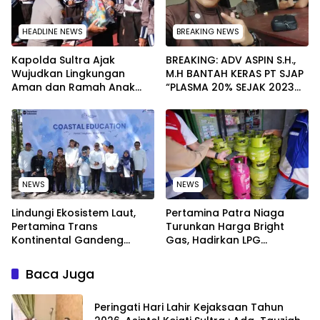
HEADLINE NEWS
BREAKING NEWS
Kapolda Sultra Ajak
BREAKING: ADV ASPIN S.H.,
Wujudkan Lingkungan
M.H BANTAH KERAS PT SJAP
Aman dan Ramah Anak
“PLASMA 20% SEJAK 2023
pada Peringatan Hari Anak
TIDAK PERNAH SAMPAI KE
Nasional 2026
WARGA WAWOONE!
NEWS
NEWS
Lindungi Ekosistem Laut,
Pertamina Patra Niaga
Pertamina Trans
Turunkan Harga Bright
Kontinental Gandeng
Gas, Hadirkan LPG
Elemen Masyarakat Jaga
Berkualitas dengan Harga
Kebersihan Pantai di
Lebih Kompetitif
Baca Juga
Bitung, Sulawesi
Peringati Hari Lahir Kejaksaan Tahun