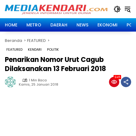
Langsung
ke
konten
HOME
METRO
DAERAH
NEWS
EKONOMI
POLI
Beranda
FEATURED
FEATURED
KENDARI
POLITIK
Penarikan Nomor Urut Cagub
Dilaksanakan 13 Februari 2018
945
1 Min Baca
Kamis, 25 Januari 2018