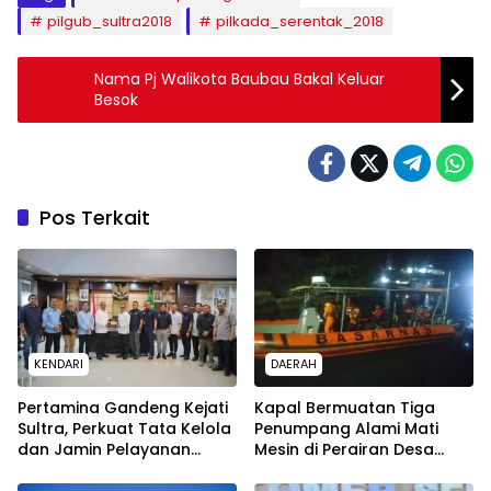
pilgub_sultra2018
pilkada_serentak_2018
Nama Pj Walikota Baubau Bakal Keluar
Besok
Pos Terkait
KENDARI
DAERAH
Pertamina Gandeng Kejati
Kapal Bermuatan Tiga
Sultra, Perkuat Tata Kelola
Penumpang Alami Mati
dan Jamin Pelayanan
Mesin di Perairan Desa
Energi untuk Masyarakat
Kokapi, Tim SAR Kendari
Dikerahkan