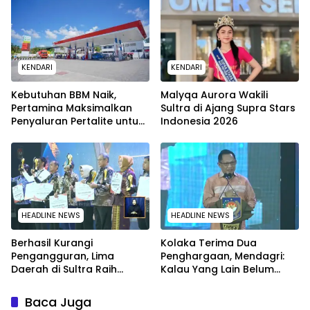
KENDARI
KENDARI
Kebutuhan BBM Naik,
Malyqa Aurora Wakili
Pertamina Maksimalkan
Sultra di Ajang Supra Stars
Penyaluran Pertalite untuk
Indonesia 2026
Warga Kota Kendari
HEADLINE NEWS
HEADLINE NEWS
Berhasil Kurangi
Kolaka Terima Dua
Pengangguran, Lima
Penghargaan, Mendagri:
Daerah di Sultra Raih
Kalau Yang Lain Belum
Penghargaan dari
Dapat Saya Minta Maaf
Kemendagri
Baca Juga