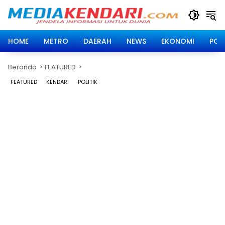
Langsung
ke
konten
HOME
METRO
DAERAH
NEWS
EKONOMI
POLI
Beranda
FEATURED
FEATURED
KENDARI
POLITIK