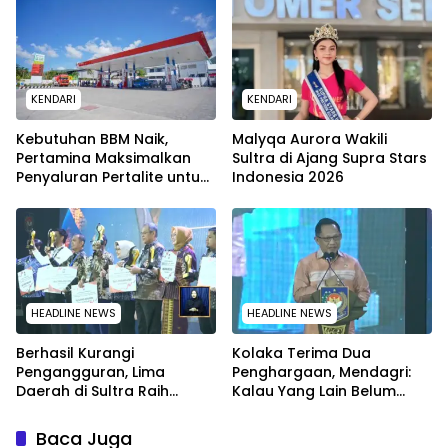
Dikerahkan
KENDARI
KENDARI
Kebutuhan BBM Naik,
Malyqa Aurora Wakili
Pertamina Maksimalkan
Sultra di Ajang Supra Stars
Penyaluran Pertalite untuk
Indonesia 2026
Warga Kota Kendari
HEADLINE NEWS
HEADLINE NEWS
Berhasil Kurangi
Kolaka Terima Dua
Pengangguran, Lima
Penghargaan, Mendagri:
Daerah di Sultra Raih
Kalau Yang Lain Belum
Penghargaan dari
Dapat Saya Minta Maaf
Kemendagri
Baca Juga