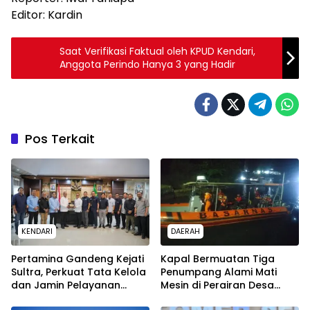
Editor: Kardin
Saat Verifikasi Faktual oleh KPUD Kendari,
Anggota Perindo Hanya 3 yang Hadir
Pos Terkait
KENDARI
DAERAH
Pertamina Gandeng Kejati
Kapal Bermuatan Tiga
Sultra, Perkuat Tata Kelola
Penumpang Alami Mati
dan Jamin Pelayanan
Mesin di Perairan Desa
Energi untuk Masyarakat
Kokapi, Tim SAR Kendari