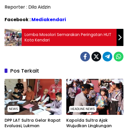
Reporter : Dila Aidzin
Facebook :
Mediakendari
Lomba Mosolori Semarakan Peringatan HUT
Kota Kendari
Pos Terkait
NEWS
HEADLINE NEWS
‎DPP LAT Sultra Gelar Rapat
Kapolda Sultra Ajak
Evaluasi, Lukman
Wujudkan Lingkungan