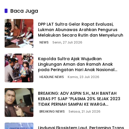
Berkualitas dengan Harga
untuk Jaga Kelancaran
Lebih Kompetitif
Pasokan Energi di Seluruh
Baca Juga
Wilayah Sulawesi
‎DPP LAT Sultra Gelar Rapat Evaluasi,
Lukman Abunawas Arahkan Pengurus
Melakukan Secara Rutin dan Menyeluruh
NEWS
Senin, 27 Juli 2026
Kapolda Sultra Ajak Wujudkan
Lingkungan Aman dan Ramah Anak
pada Peringatan Hari Anak Nasional
2026
HEADLINE NEWS
Kamis, 23 Juli 2026
BREAKING: ADV ASPIN S.H., M.H BANTAH
KERAS PT SJAP “PLASMA 20% SEJAK 2023
TIDAK PERNAH SAMPAI KE WARGA
WAWOONE!
BREAKING NEWS
Selasa, 21 Juli 2026
Lindungi Ekosistem Laut, Pertamina Trans