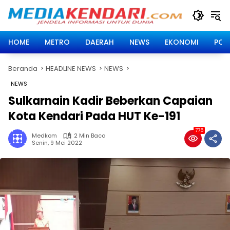
Langsung
ke
konten
HOME
METRO
DAERAH
NEWS
EKONOMI
POLI
Beranda
HEADLINE NEWS
NEWS
NEWS
Sulkarnain Kadir Beberkan Capaian
Kota Kendari Pada HUT Ke-191
775
Medkom
2 Min Baca
Senin, 9 Mei 2022