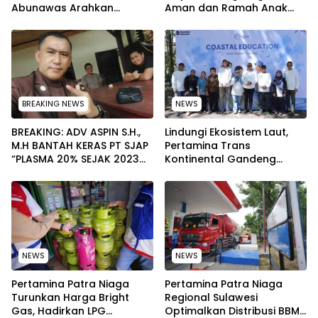
Abunawas Arahkan
Aman dan Ramah Anak
Pengurus Melakukan
pada Peringatan Hari Anak
Secara Rutin dan
Nasional 2026
Menyeluruh
BREAKING NEWS
NEWS
BREAKING: ADV ASPIN S.H.,
Lindungi Ekosistem Laut,
M.H BANTAH KERAS PT SJAP
Pertamina Trans
“PLASMA 20% SEJAK 2023
Kontinental Gandeng
TIDAK PERNAH SAMPAI KE
Elemen Masyarakat Jaga
WARGA WAWOONE!
Kebersihan Pantai di
Bitung, Sulawesi
NEWS
NEWS
Pertamina Patra Niaga
Pertamina Patra Niaga
Turunkan Harga Bright
Regional Sulawesi
Gas, Hadirkan LPG
Optimalkan Distribusi BBM