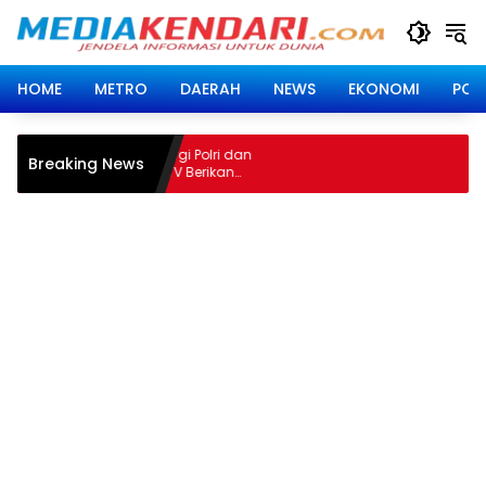
Langsung
ke
konten
HOME
METRO
DAERAH
NEWS
EKONOMI
POLI
Gegara Disorot Anggaran Rp 
Breaking News
Tak Sesuasi Spesifikasi, Kaj
Minta Pekerjaan Dihentikan