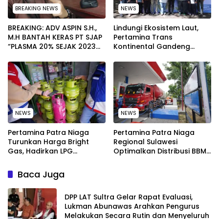
BREAKING NEWS
NEWS
BREAKING: ADV ASPIN S.H.,
Lindungi Ekosistem Laut,
M.H BANTAH KERAS PT SJAP
Pertamina Trans
“PLASMA 20% SEJAK 2023
Kontinental Gandeng
TIDAK PERNAH SAMPAI KE
Elemen Masyarakat Jaga
WARGA WAWOONE!
Kebersihan Pantai di
Bitung, Sulawesi
NEWS
NEWS
Pertamina Patra Niaga
Pertamina Patra Niaga
Turunkan Harga Bright
Regional Sulawesi
Gas, Hadirkan LPG
Optimalkan Distribusi BBM
Berkualitas dengan Harga
untuk Jaga Kelancaran
Lebih Kompetitif
Pasokan Energi di Seluruh
Baca Juga
Wilayah Sulawesi
‎DPP LAT Sultra Gelar Rapat Evaluasi,
Lukman Abunawas Arahkan Pengurus
Melakukan Secara Rutin dan Menyeluruh