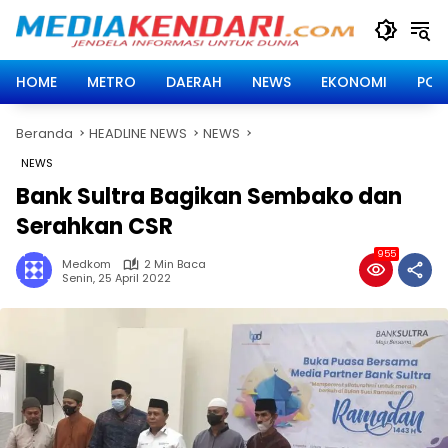
Langsung
ke
konten
HOME
METRO
DAERAH
NEWS
EKONOMI
POLI
Beranda
HEADLINE NEWS
NEWS
NEWS
Bank Sultra Bagikan Sembako dan
Serahkan CSR
955
Medkom
2 Min Baca
Senin, 25 April 2022