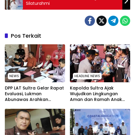
Silaturahmi
Pos Terkait
NEWS
HEADLINE NEWS
‎DPP LAT Sultra Gelar Rapat
Kapolda Sultra Ajak
Evaluasi, Lukman
Wujudkan Lingkungan
Abunawas Arahkan
Aman dan Ramah Anak
Pengurus Melakukan
pada Peringatan Hari Anak
Secara Rutin dan
Nasional 2026
Menyeluruh