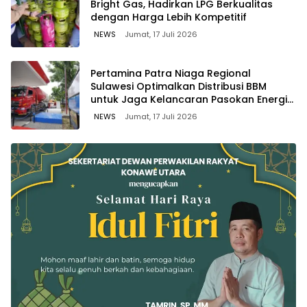
Bright Gas, Hadirkan LPG Berkualitas
dengan Harga Lebih Kompetitif
NEWS
Jumat, 17 Juli 2026
Pertamina Patra Niaga Regional
Sulawesi Optimalkan Distribusi BBM
untuk Jaga Kelancaran Pasokan Energi
di Seluruh Wilayah Sulawesi
NEWS
Jumat, 17 Juli 2026