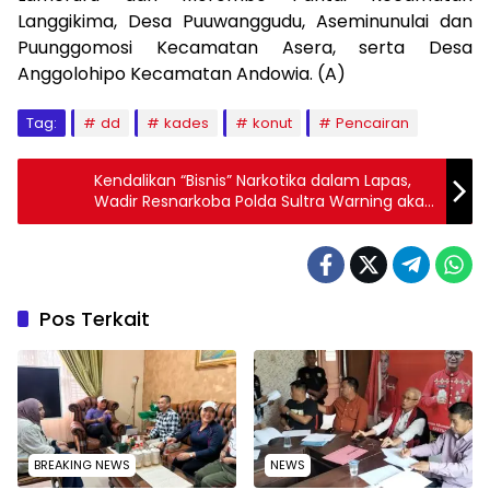
Langgikima, Desa Puuwanggudu, Aseminunulai dan
Puunggomosi Kecamatan Asera, serta Desa
Anggolohipo Kecamatan Andowia. (A)
Tag:
dd
kades
konut
Pencairan
Kendalikan “Bisnis” Narkotika dalam Lapas,
Wadir Resnarkoba Polda Sultra Warning akan
Tembak Pelaku
Pos Terkait
BREAKING NEWS
NEWS