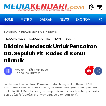
Langsung
ke
konten
HOME
METRO
DAERAH
NEWS
EKONOMI
POLI
Beranda
HEADLINE NEWS
NEWS
HEADLINE NEWS
KONAWE UTARA
NEWS
SULTRA
Diklaim Mendesak Untuk Pencairan
DD, Sepuluh Plt. Kades di Konut
Dilantik
1396
Medkom
1 Min Baca
Selasa, 26 Maret 2019
Pelaksana Kepala Dinas Pemerintah dan Masyarakat Desa (DPMD)
Kabupaten Konawe Utara Yade Riyanto saat mengambil sumpah dan
melantik 10 Plt Kepala Desa, bertempat di kantor Bupati setempat pada
Selasa (26/3/2019). (Foto : Mumun/Mediakendari.com).