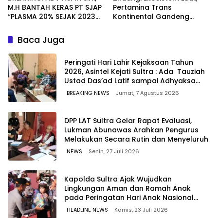
M.H BANTAH KERAS PT SJAP
Pertamina Trans
“PLASMA 20% SEJAK 2023
Kontinental Gandeng
TIDAK PERNAH SAMPAI KE
Elemen Masyarakat Jaga
WARGA WAWOONE!
Kebersihan Pantai di
Baca Juga
Bitung, Sulawesi
Peringati Hari Lahir Kejaksaan Tahun
2026, Asintel Kejati Sultra : Ada Tauziah
Ustad Das’ad Latif sampai Adhyaksa
Run
BREAKING NEWS
Jumat, 7 Agustus 2026
‎DPP LAT Sultra Gelar Rapat Evaluasi,
Lukman Abunawas Arahkan Pengurus
Melakukan Secara Rutin dan Menyeluruh
NEWS
Senin, 27 Juli 2026
Kapolda Sultra Ajak Wujudkan
Lingkungan Aman dan Ramah Anak
pada Peringatan Hari Anak Nasional
2026
HEADLINE NEWS
Kamis, 23 Juli 2026