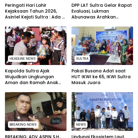
Peringati Hari Lahir
‎DPP LAT Sultra Gelar Rapat
Kejaksaan Tahun 2026,
Evaluasi, Lukman
Asintel Kejati Sultra : Ada
Abunawas Arahkan
Tauziah Ustad Das’ad Latif
Pengurus Melakukan
sampai Adhyaksa Run
Secara Rutin dan
Menyeluruh
HEADLINE NEWS
SULTRA
Kapolda Sultra Ajak
Pakai Busana Adat saat
Wujudkan Lingkungan
HUT IKWI ke 65, IKWI Sultra
Aman dan Ramah Anak
Masuk Juara
pada Peringatan Hari Anak
Nasional 2026
BREAKING NEWS
NEWS
BREAKING: ADV ASPIN S.H.,
Lindungi Ekosistem Laut,